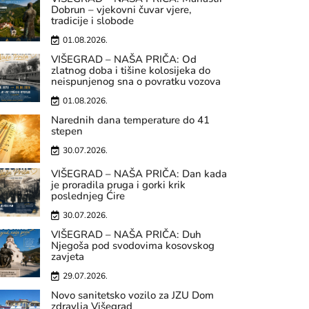
Dobrun – vjekovni čuvar vjere,
tradicije i slobode
01.08.2026.
VIŠEGRAD – NAŠA PRIČA: Od
zlatnog doba i tišine kolosijeka do
neispunjenog sna o povratku vozova
01.08.2026.
Narednih dana temperature do 41
stepen
30.07.2026.
VIŠEGRAD – NAŠA PRIČA: Dan kada
je proradila pruga i gorki krik
poslednjeg Ćire
30.07.2026.
VIŠEGRAD – NAŠA PRIČA: Duh
Njegoša pod svodovima kosovskog
zavjeta
29.07.2026.
Novo sanitetsko vozilo za JZU Dom
zdravlja Višegrad