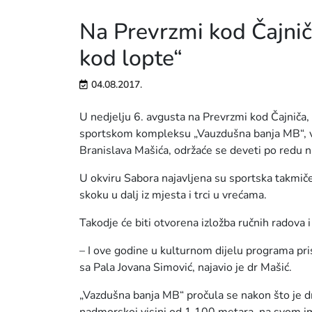
Na Prevrzmi kod Čajnič
kod lopte“
04.08.2017.
U nedjelju 6. avgusta na Prevrzmi kod Čajniča, 
sportskom kompleksu „Vauzdušna banja MB“, v
Branislava Mašića, održaće se deveti po redu n
U okviru Sabora najavljena su sportska takmič
skoku u dalj iz mjesta i trci u vrećama.
Takodje će biti otvorena izložba ručnih radova 
– I ove godine u kulturnom dijelu programa prisu
sa Pala Jovana Simović, najavio je dr Mašić.
„Vazdušna banja MB“ pročula se nakon što je d