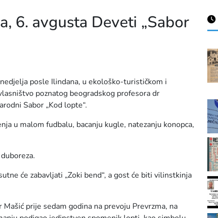
a, 6. avgusta Deveti „Sabor
nedjelja posle Ilindana, u ekološko-turističkom i
lasništvo poznatog beogradskog profesora dr
arodni Sabor „Kod lopte“.
enja u malom fudbalu, bacanju kugle, natezanju konopca,
i duboreza.
tne će zabavljati „Zoki bend“, a gost će biti vilinstkinja
r Mašić prije sedam godina na prevoju Prevrzma, na