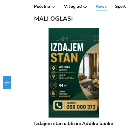
Početna
Višegrad
News
Sport
MALI OGLASI
Izdajem stan u blizini Addiko banke