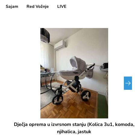
Sajam
Red Vožnje
LIVE
Dječja oprema u izvrsnom stanju (Kolica 3u1, komoda,
njihalica, jastuk