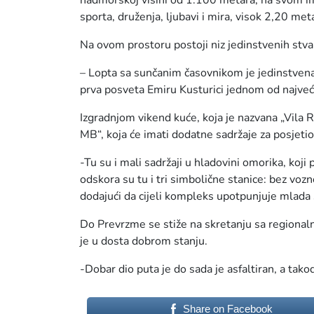
nadmorskoj visini od 1.100 metara, na svom i
sporta, druženja, ljubavi i mira, visok 2,20 met
Na ovom prostoru postoji niz jedinstvenih stvar
– Lopta sa sunčanim časovnikom je jedinstvena
prva posveta Emiru Kusturici jednom od najveći
Izgradnjom vikend kuće, koja je nazvana „Vila 
MB“, koja će imati dodatne sadržaje za posjetio
-Tu su i mali sadržaji u hladovini omorika, koji
odskora su tu i tri simbolične stanice: bez voz
dodajući da cijeli kompleks upotpunjuje mlad
Do Prevrzme se stiže na skretanju sa regional
je u dosta dobrom stanju.
-Dobar dio puta je do sada je asfaltiran, a takod
Share on Facebook