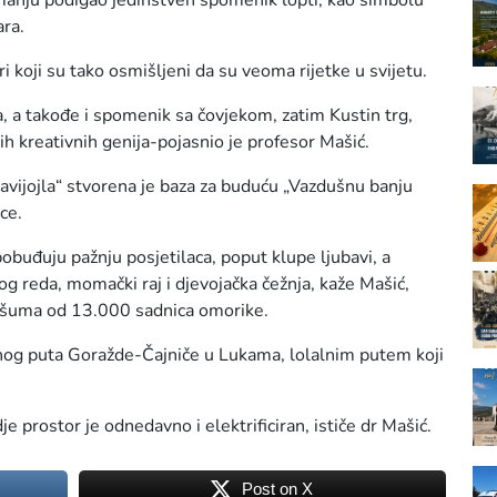
manju podigao jedinstven spomenik lopti, kao simbolu
ara.
i koji su tako osmišljeni da su veoma rijetke u svijetu.
, a takođe i spomenik sa čovjekom, zatim Kustin trg,
h kreativnih genija-pojasnio je profesor Mašić.
Ravijojla“ stvorena je baza za buduću „Vazdušnu banju
ce.
 pobuđuju pažnju posjetilaca, poput klupe ljubavi, a
nog reda, momački raj i djevojačka čežnja, kaže Mašić,
a šuma od 13.000 sadnica omorike.
nog puta Goražde-Čajniče u Lukama, lolalnim putem koji
je prostor je odnedavno i elektrificiran, ističe dr Mašić.
Post on X