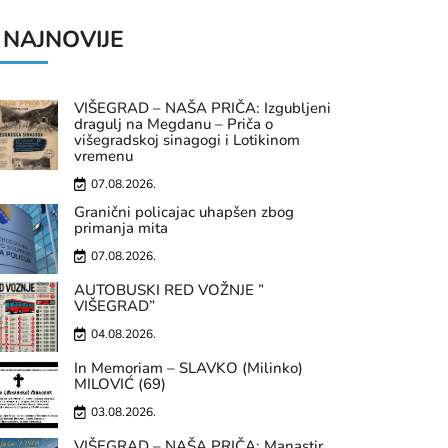
NAJNOVIJE
VIŠEGRAD – NAŠA PRIČA: Izgubljeni
dragulj na Megdanu – Priča o
višegradskoj sinagogi i Lotikinom
vremenu
07.08.2026.
Granični policajac uhapšen zbog
primanja mita
07.08.2026.
AUTOBUSKI RED VOŽNJE ”
VIŠEGRAD”
04.08.2026.
In Memoriam – SLAVKO (Milinko)
MILOVIĆ (69)
03.08.2026.
VIŠEGRAD – NAŠA PRIČA: Manastir