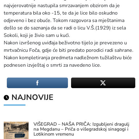
najvjerovatnije nastupila smrzavanjem obzirom da je
temperatura bila oko -15, te da je lice bilo oskudno
odjeveno i bez obuće. Tokom razgovora sa mještanima
došlo se do saznanja da se radi o licu V.Š.(1929) iz sela
Sokoli, koji je živio sam u kući.
Nakon izvršenog uviđaja beživotno tijelo je prevezeno u
mrtvačnicu Foča, gdje će biti predato porodici radi sahrane.
Nakon kompletiranja predmeta nadležnom tužilaštvu biće
podnesen izvještaj o smrti za navedeno lice.
NAJNOVIJE
VIŠEGRAD – NAŠA PRIČA: Izgubljeni dragulj
na Megdanu – Priča o višegradskoj sinagogi i
Lotikinom vremenu