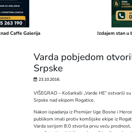
Izdajem stan u blizini Addiko banke
Varda pobjedom otvori
Srpske
23.10.2016.
VIŠEGRAD – Košarkaši „Varde HE“ ostvarili su
Srpske nad ekipom Rogatice.
Nakon ispadanja iz Premijer lige Bosne i Her
publikom imali protiv komšijske ekipe iz Rogati
Varda serijom 8:0 stvorila prvu veću prednost,