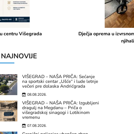
Dječja oprema u izvrsnom stanju (Kolica 3u1, komoda,
njihalica, jastuk
NAJNOVIJE
VIŠEGRAD – NAŠA PRIČA: Sećanje
na sportski centar „Ušće“ i lude letnje
večeri pre dolaska Andrićgrada
08.08.2026.
VIŠEGRAD – NAŠA PRIČA: Izgubljeni
dragulj na Megdanu – Priča o
višegradskoj sinagogi i Lotikinom
vremenu
07.08.2026.