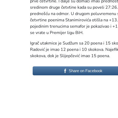
prve četvrtine. I dalje su domaći imali prednost, 
sredinom druge četvtine kada su poveli 27:26. 
prednošću na odmor. U drugom poluvremenu se 
četvrtine poenima Stanimirovića otišla na +13.
pojedinim trenucima semafor je pokazivao i +17.
se vrate u Premijer ligu BiH.
Igrač utakmice je Sudžum sa 20 poena i 15 skok
Radović je imao 12 poena i 10 skokova. Najefi
skokova, dok je Slijepčević imao 15 poena.
Share on Facebook