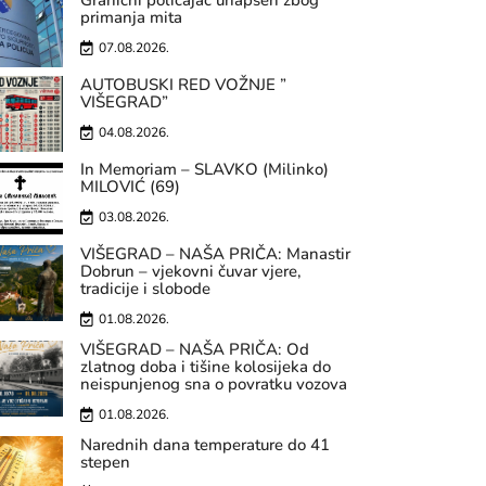
Granični policajac uhapšen zbog
primanja mita
07.08.2026.
AUTOBUSKI RED VOŽNJE ”
VIŠEGRAD”
04.08.2026.
In Memoriam – SLAVKO (Milinko)
MILOVIĆ (69)
03.08.2026.
VIŠEGRAD – NAŠA PRIČA: Manastir
Dobrun – vjekovni čuvar vjere,
tradicije i slobode
01.08.2026.
VIŠEGRAD – NAŠA PRIČA: Od
zlatnog doba i tišine kolosijeka do
neispunjenog sna o povratku vozova
01.08.2026.
Narednih dana temperature do 41
stepen