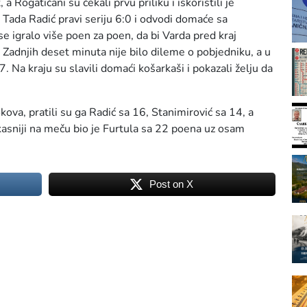
a Rogatičani su čekali prvu priliku i iskoristili je
Tada Radić pravi seriju 6:0 i odvodi domaće sa
igralo više poen za poen, da bi Varda pred kraj
 Zadnjih deset minuta nije bilo dileme o pobjedniku, a u
 Na kraju su slavili domaći košarkaši i pokazali želju da
ova, pratili su ga Radić sa 16, Stanimirović sa 14, a
kasniji na meču bio je Furtula sa 22 poena uz osam
Post on X