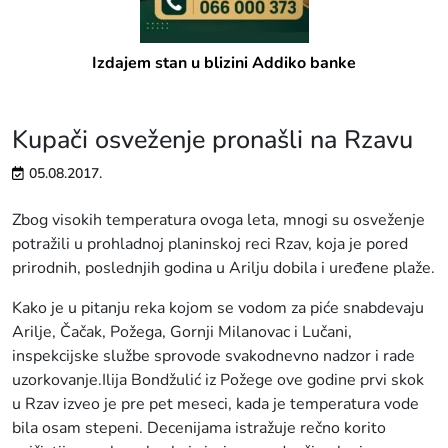
Izdajem stan u blizini Addiko banke
Kupači osveženje pronašli na Rzavu
05.08.2017.
Zbog visokih temperatura ovoga leta, mnogi su osveženje
potražili u prohladnoj planinskoj reci Rzav, koja je pored
prirodnih, poslednjih godina u Arilju dobila i uređene plaže.
Kako je u pitanju reka kojom se vodom za piće snabdevaju
Arilje, Čačak, Požega, Gornji Milanovac i Lučani,
inspekcijske službe sprovode svakodnevno nadzor i rade
uzorkovanje.Ilija Bondžulić iz Požege ove godine prvi skok
u Rzav izveo je pre pet meseci, kada je temperatura vode
bila osam stepeni. Decenijama istražuje rečno korito