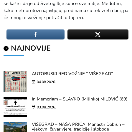
se kaže i da je od Svetog Ilije sunce sve milije. Međutim,
kako meteorolozi najavljuju, pred nama su tek vreli dani, pa
će mnogi osveženje potražiti u toj reci.
NAJNOVIJE
AUTOBUSKI RED VOŽNJE ” VIŠEGRAD”
04.08.2026.
In Memoriam – SLAVKO (Milinko) MILOVIĆ (69)
03.08.2026.
VIŠEGRAD – NAŠA PRIČA: Manastir Dobrun –
vjekovni čuvar vjere, tradicije i slobode