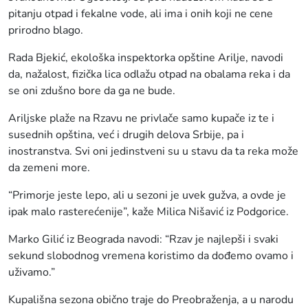
pitanju otpad i fekalne vode, ali ima i onih koji ne cene
prirodno blago.
Rada Bjekić, ekološka inspektorka opštine Arilje, navodi
da, nažalost, fizička lica odlažu otpad na obalama reka i da
se oni zdušno bore da ga ne bude.
Ariljske plaže na Rzavu ne privlače samo kupače iz te i
susednih opština, već i drugih delova Srbije, pa i
inostranstva. Svi oni jedinstveni su u stavu da ta reka može
da zemeni more.
“Primorje jeste lepo, ali u sezoni je uvek gužva, a ovde je
ipak malo rasterećenije”, kaže Milica Nišavić iz Podgorice.
Marko Gilić iz Beograda navodi: “Rzav je najlepši i svaki
sekund slobodnog vremena koristimo da dođemo ovamo i
uživamo.”
Kupališna sezona obično traje do Preobraženja, a u narodu