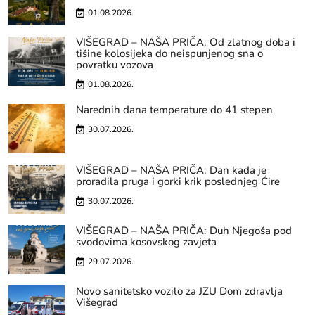
01.08.2026.
VIŠEGRAD – NAŠA PRIČA: Od zlatnog doba i
tišine kolosijeka do neispunjenog sna o
povratku vozova
01.08.2026.
Narednih dana temperature do 41 stepen
30.07.2026.
VIŠEGRAD – NAŠA PRIČA: Dan kada je
proradila pruga i gorki krik poslednjeg Ćire
30.07.2026.
VIŠEGRAD – NAŠA PRIČA: Duh Njegoša pod
svodovima kosovskog zavjeta
29.07.2026.
Novo sanitetsko vozilo za JZU Dom zdravlja
Višegrad