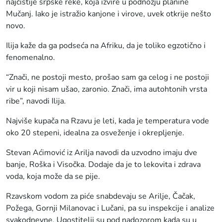
najčistije srpske reke, koja izvire u podnožju planine
Mučanj. Iako je istražio kanjone i virove, uvek otkrije nešto
novo.
Ilija kaže da ga podseća na Afriku, da je toliko egzotično i
fenomenalno.
“Znači, ne postoji mesto, prošao sam ga celog i ne postoji
vir u koji nisam ušao, zaronio. Znači, ima autohtonih vrsta
ribe”, navodi Ilija.
Najviše kupača na Rzavu je leti, kada je temperatura vode
oko 20 stepeni, idealna za osveženje i okrepljenje.
Stevan Aćimović iz Arilja navodi da uzvodno imaju dve
banje, Roška i Visočka. Dodaje da je to lekovita i zdrava
voda, koja može da se pije.
Rzavskom vodom za piće snabdevaju se Arilje, Čačak,
Požega, Gornji Milanovac i Lučani, pa su inspekcije i analize
svakodnevne. Ugostitelji su pod nadozorom kada su u