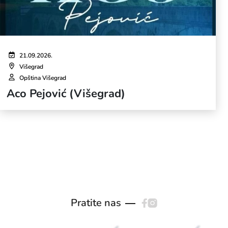
21.09.2026.
Višegrad
Opština Višegrad
Aco Pejović (Višegrad)
Pratite nas