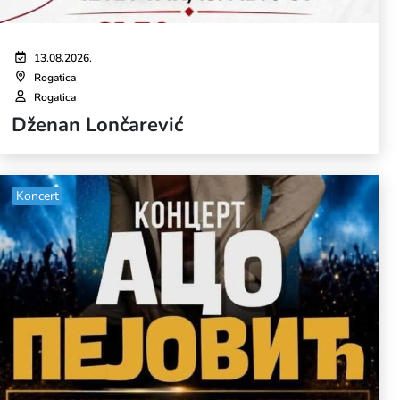
13.08.2026.
Rogatica
Rogatica
Dženan Lončarević
Koncert