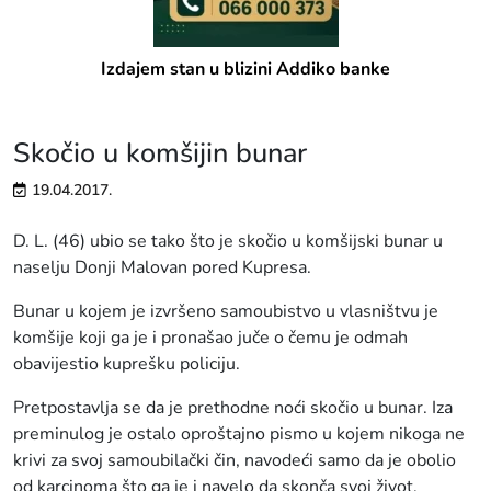
Izdajem stan u blizini Addiko banke
Skočio u komšijin bunar
19.04.2017.
D. L. (46) ubio se tako što je skočio u komšijski bunar u
naselju Donji Malovan pored Kupresa.
Bunar u kojem je izvršeno samoubistvo u vlasništvu je
komšije koji ga je i pronašao juče o čemu je odmah
obavijestio kuprešku policiju.
Pretpostavlja se da je prethodne noći skočio u bunar. Iza
preminulog je ostalo oproštajno pismo u kojem nikoga ne
krivi za svoj samoubilački čin, navodeći samo da je obolio
od karcinoma što ga je i navelo da skonča svoj život.