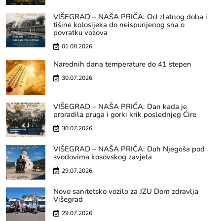
VIŠEGRAD – NAŠA PRIČA: Od zlatnog doba i
tišine kolosijeka do neispunjenog sna o
povratku vozova
01.08.2026.
Narednih dana temperature do 41 stepen
30.07.2026.
VIŠEGRAD – NAŠA PRIČA: Dan kada je
proradila pruga i gorki krik poslednjeg Ćire
30.07.2026.
VIŠEGRAD – NAŠA PRIČA: Duh Njegoša pod
svodovima kosovskog zavjeta
29.07.2026.
Novo sanitetsko vozilo za JZU Dom zdravlja
Višegrad
29.07.2026.