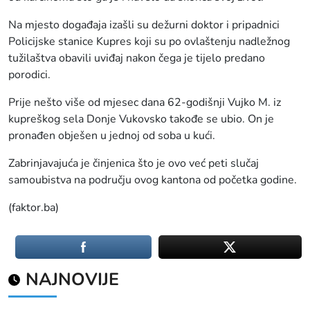
Na mjesto događaja izašli su dežurni doktor i pripadnici
Policijske stanice Kupres koji su po ovlaštenju nadležnog
tužilaštva obavili uviđaj nakon čega je tijelo predano
porodici.
Prije nešto više od mjesec dana 62-godišnji Vujko M. iz
kupreškog sela Donje Vukovsko takođe se ubio. On je
pronađen obješen u jednoj od soba u kući.
Zabrinjavajuća je činjenica što je ovo već peti slučaj
samoubistva na području ovog kantona od početka godine.
(faktor.ba)
NAJNOVIJE