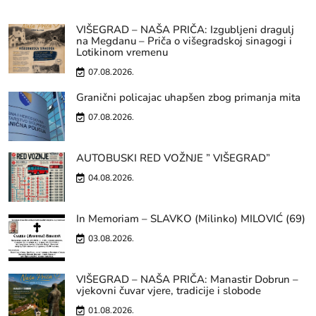
VIŠEGRAD – NAŠA PRIČA: Izgubljeni dragulj
na Megdanu – Priča o višegradskoj sinagogi i
Lotikinom vremenu
07.08.2026.
Granični policajac uhapšen zbog primanja mita
07.08.2026.
AUTOBUSKI RED VOŽNJE ” VIŠEGRAD”
04.08.2026.
In Memoriam – SLAVKO (Milinko) MILOVIĆ (69)
03.08.2026.
VIŠEGRAD – NAŠA PRIČA: Manastir Dobrun –
vjekovni čuvar vjere, tradicije i slobode
01.08.2026.