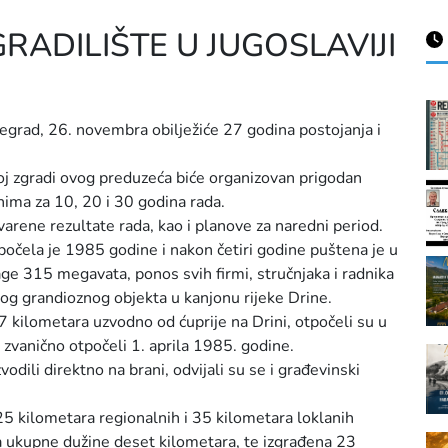
GRADILIŠTE U JUGOSLAVIJI
egrad, 26. novembra obilježiće 27 godina postojanja i
 zgradi ovog preduzeća biće organizovan prigodan
ima za 10, 20 i 30 godina rada.
arene rezultate rada, kao i planove za naredni period.
počela je 1985 godine i nakon četiri godine puštena je u
ge 315 megavata, ponos svih firmi, stručnjaka i radnika
ovog grandioznog objekta u kanjonu rijeke Drine.
7 kilometara uzvodno od ćuprije na Drini, otpočeli su u
 zvanično otpočeli 1. aprila 1985. godine.
dili direktno na brani, odvijali su se i građevinski
25 kilometara regionalnih i 35 kilometara loklanih
a ukupne dužine deset kilometara, te izgrađena 23