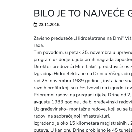
BILO JE TO NAJVEĆE 
23.11.2016.
Zavisno preduzeće „Hidroeletrane na Drni“ Viš
rada.
Tim povodom, u petak 25. novembra u upravnoj
program uz dodjelu jubilarnih nagrada zaposlen
Direktor preduzeća Mile Lakić, predstaviće ostv
Izgradnja Hidroelektrane na Drini u Višegradu 
rad 25. novembra 1989 godine , instaliane sna
raznih profila koji su učestvovali na izgradnji 
Pripremni radovi na pregradi rijeke Drine od 2,
avgustu 1983 godine , da bi građevinski radovi
Uz građevinsko- montažne radove, koji su se izvo
radovi na saobraćajnoj infrastrukturi.
Izgrađeno je oko 15 kilometara magistralnih , 
puteva. U kanjonu Drine probijeno je 45 tunel