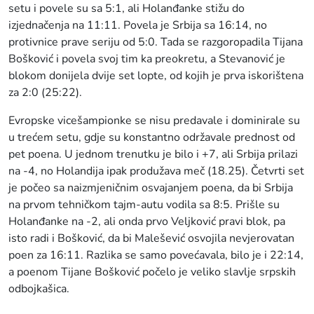
setu i povele su sa 5:1, ali Holanđanke stižu do
izjednačenja na 11:11. Povela je Srbija sa 16:14, no
protivnice prave seriju od 5:0. Tada se razgoropadila Tijana
Bošković i povela svoj tim ka preokretu, a Stevanović je
blokom donijela dvije set lopte, od kojih je prva iskorištena
za 2:0 (25:22).
Evropske vicešampionke se nisu predavale i dominirale su
u trećem setu, gdje su konstantno održavale prednost od
pet poena. U jednom trenutku je bilo i +7, ali Srbija prilazi
na -4, no Holandija ipak produžava meč (18.25). Četvrti set
je počeo sa naizmjeničnim osvajanjem poena, da bi Srbija
na prvom tehničkom tajm-autu vodila sa 8:5. Prišle su
Holanđanke na -2, ali onda prvo Veljković pravi blok, pa
isto radi i Bošković, da bi Malešević osvojila nevjerovatan
poen za 16:11. Razlika se samo povećavala, bilo je i 22:14,
a poenom Tijane Bošković počelo je veliko slavlje srpskih
odbojkašica.