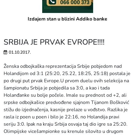
Izdajem stan u blizini Addiko banke
SRBIJA JE PRVAK EVROPE!!!!
01.10.2017.
Ženska odbojkaška reprezentacija Srbije pobjedom nad
Holandijom od 3:1 (25:20, 25.22, 18:25, 25:18) postala je
po drugi put prvak Evrope.U prvom duelu ovih selekcija na
šampionatu Srbija je pobjedila sa 3:0, a kao i tada
Holanđanke su bolje počele. Imale su prednost od +2, ali
srpske odbojkašice predvođene sjajnom Tijanom Bošković
stižu do izjednačenja, kasnije prelaze u vođstvo. Razlika je
rasla iz poen u poen i bilo je 22:16, no Holandija pravi
seriju 3:0. Ipak na kraju Srbija osvaja taj dio igre sa 25:20.
Olimpijske vicešampionke su krenule silovito u drugom