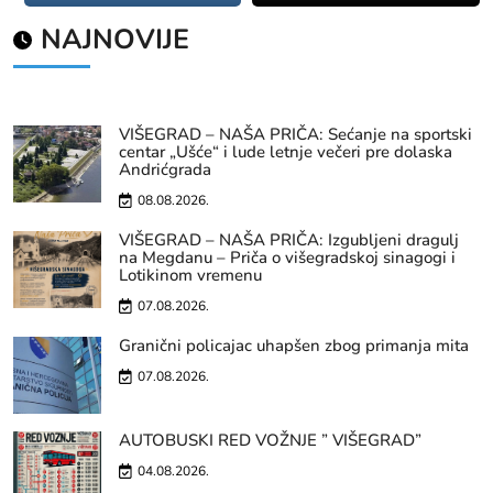
NAJNOVIJE
VIŠEGRAD – NAŠA PRIČA: Sećanje na sportski
centar „Ušće“ i lude letnje večeri pre dolaska
Andrićgrada
08.08.2026.
VIŠEGRAD – NAŠA PRIČA: Izgubljeni dragulj
na Megdanu – Priča o višegradskoj sinagogi i
Lotikinom vremenu
07.08.2026.
Granični policajac uhapšen zbog primanja mita
07.08.2026.
AUTOBUSKI RED VOŽNJE ” VIŠEGRAD”
04.08.2026.