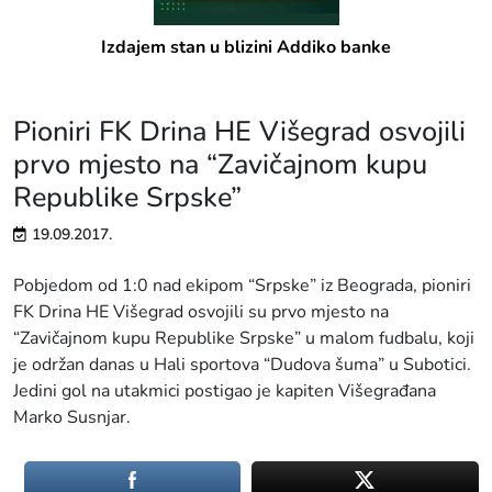
Izdajem stan u blizini Addiko banke
Pioniri FK Drina HE Višegrad osvojili
prvo mjesto na “Zavičajnom kupu
Republike Srpske”
19.09.2017.
Pobjedom od 1:0 nad ekipom “Srpske” iz Beograda, pioniri
FK Drina HE Višegrad osvojili su prvo mjesto na
“Zavičajnom kupu Republike Srpske” u malom fudbalu, koji
je održan danas u Hali sportova “Dudova šuma” u Subotici.
Jedini gol na utakmici postigao je kapiten Višegrađana
Marko Susnjar.