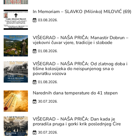
In Memoriam – SLAVKO (Milinko) MILOVIĆ (69)
03.08.2026.
VIŠEGRAD – NAŠA PRIČA: Manastir Dobrun –
vjekovni čuvar vjere, tradicije i slobode
01.08.2026.
VIŠEGRAD – NAŠA PRIČA: Od zlatnog doba i
tišine kolosijeka do neispunjenog sna o
povratku vozova
01.08.2026.
Narednih dana temperature do 41 stepen
30.07.2026.
VIŠEGRAD – NAŠA PRIČA: Dan kada je
proradila pruga i gorki krik poslednjeg Ćire
30.07.2026.