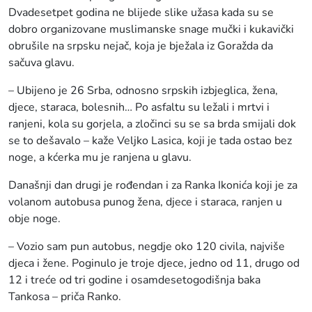
Dvadesetpet godina ne blijede slike užasa kada su se
dobro organizovane muslimanske snage mučki i kukavički
obrušile na srpsku nejač, koja je bježala iz Goražda da
sačuva glavu.
– Ubijeno je 26 Srba, odnosno srpskih izbjeglica, žena,
djece, staraca, bolesnih… Po asfaltu su ležali i mrtvi i
ranjeni, kola su gorjela, a zločinci su se sa brda smijali dok
se to dešavalo – kaže Veljko Lasica, koji je tada ostao bez
noge, a kćerka mu je ranjena u glavu.
Današnji dan drugi je rođendan i za Ranka Ikonića koji je za
volanom autobusa punog žena, djece i staraca, ranjen u
obje noge.
– Vozio sam pun autobus, negdje oko 120 civila, najviše
djeca i žene. Poginulo je troje djece, jedno od 11, drugo od
12 i treće od tri godine i osamdesetogodišnja baka
Tankosa – priča Ranko.