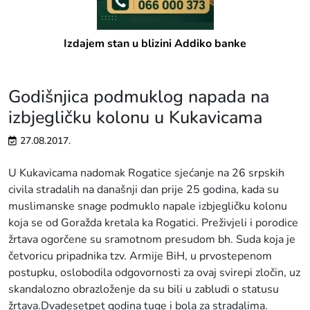
Izdajem stan u blizini Addiko banke
Godišnjica podmuklog napada na
izbjegličku kolonu u Kukavicama
27.08.2017.
U Kukavicama nadomak Rogatice sjećanje na 26 srpskih
civila stradalih na današnji dan prije 25 godina, kada su
muslimanske snage podmuklo napale izbjegličku kolonu
koja se od Goražda kretala ka Rogatici. Preživjeli i porodice
žrtava ogorčene su sramotnom presudom bh. Suda koja je
četvoricu pripadnika tzv. Armije BiH, u prvostepenom
postupku, oslobodila odgovornosti za ovaj svirepi zločin, uz
skandalozno obrazloženje da su bili u zabludi o statusu
žrtava.Dvadesetpet godina tuge i bola za stradalima.