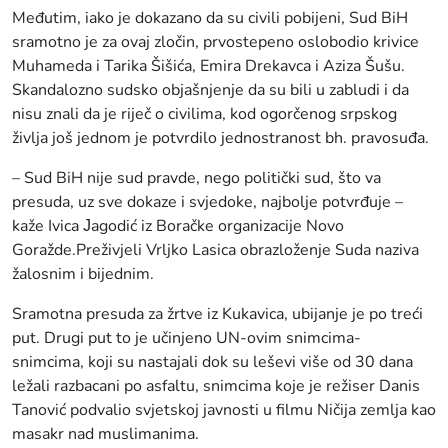
Međutim, iako je dokazano da su civili pobijeni, Sud BiH
sramotno je za ovaj zločin, prvostepeno oslobodio krivice
Muhameda i Tarika Šišića, Emira Drekavca i Aziza Šušu.
Skandalozno sudsko objašnjenje da su bili u zabludi i da
nisu znali da je riječ o civilima, kod ogorčenog srpskog
življa još jednom je potvrdilo jednostranost bh. pravosuđa.
– Sud BiH nije sud pravde, nego politički sud, što va
presuda, uz sve dokaze i svjedoke, najbolje potvrđuje –
kaže Ivica Јagodić iz Boračke organizacije Novo
Goražde.Preživjeli Vrljko Lasica obrazloženje Suda naziva
žalosnim i bijednim.
Sramotna presuda za žrtve iz Kukavica, ubijanje je po treći
put. Drugi put to je učinjeno UN-ovim snimcima-
snimcima, koji su nastajali dok su leševi više od 30 dana
ležali razbacani po asfaltu, snimcima koje je režiser Danis
Tanović podvalio svjetskoj javnosti u filmu Ničija zemlja kao
masakr nad muslimanima.