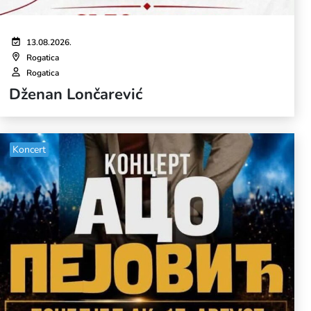
13.08.2026.
Rogatica
Rogatica
Dženan Lončarević
Koncert