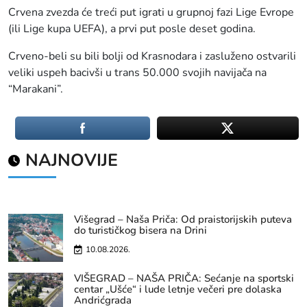
Crvena zvezda će treći put igrati u grupnoj fazi Lige Evrope
(ili Lige kupa UEFA), a prvi put posle deset godina.
Crveno-beli su bili bolji od Krasnodara i zasluženo ostvarili
veliki uspeh bacivši u trans 50.000 svojih navijača na
“Marakani”.
NAJNOVIJE
Višegrad – Naša Priča: Od praistorijskih puteva
do turističkog bisera na Drini
10.08.2026.
VIŠEGRAD – NAŠA PRIČA: Sećanje na sportski
centar „Ušće“ i lude letnje večeri pre dolaska
Andrićgrada