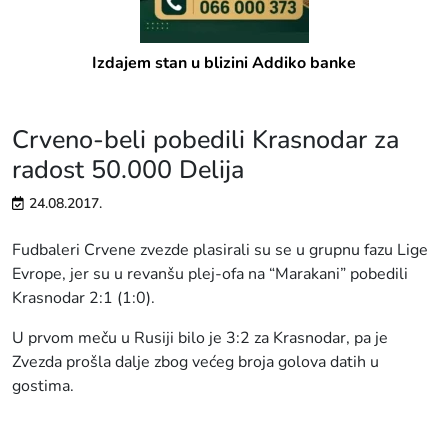
Izdajem stan u blizini Addiko banke
Crveno-beli pobedili Krasnodar za
radost 50.000 Delija
24.08.2017.
Fudbaleri Crvene zvezde plasirali su se u grupnu fazu Lige
Evrope, jer su u revanšu plej-ofa na “Marakani” pobedili
Krasnodar 2:1 (1:0).
U prvom meču u Rusiji bilo je 3:2 za Krasnodar, pa je
Zvezda prošla dalje zbog većeg broja golova datih u
gostima.