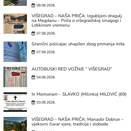
08.08.2026.
VIŠEGRAD – NAŠA PRIČA: Izgubljeni dragulj
na Megdanu – Priča o višegradskoj sinagogi i
Lotikinom vremenu
07.08.2026.
Granični policajac uhapšen zbog primanja mita
07.08.2026.
AUTOBUSKI RED VOŽNJE ” VIŠEGRAD”
04.08.2026.
In Memoriam – SLAVKO (Milinko) MILOVIĆ (69)
03.08.2026.
VIŠEGRAD – NAŠA PRIČA: Manastir Dobrun –
vjekovni čuvar vjere, tradicije i slobode