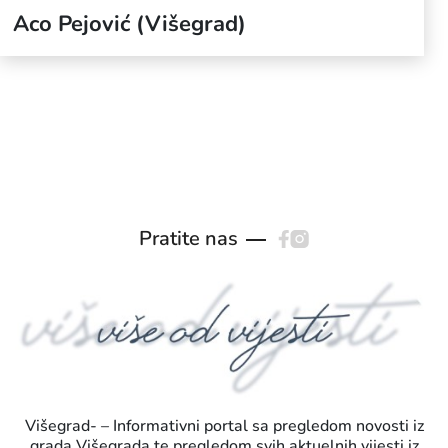
Aco Pejović (Višegrad)
Pratite nas
Višegrad- – Informativni portal sa pregledom novosti iz
grada Višegrada te pregledom svih aktuelnih vijesti iz