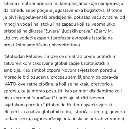
silama i multionacionalnim kompanijama koje namjeravaju
da između sebe podjele jugoslavenska bogatstva. U tome
je bivši jugoslavenski predsjednik pokazao veću čvrstinu od
mnogih vođa i na istoku i na zapadu koji su veoma lako
pristajali na diktate “čuvara” ljudskih prava.” (Barry M.
Lituchy vodeći ekspert i profesor evropske istorije na
prestižnim američkim univerzitetima)
“Slobodan Milošević može se smatrati prvim političkim
zatvorenikom takozvane globalizacije kapitalističkih
ambicija. Kao simbol otpora Novom svjetskom poretku
morao je biti osuđen u procesu zamišljenom da opravda
NATO-ove ratne zločine, a koji se na kraju pretvorio u
sprdnju, te je morao poslužiti kao primjer disidentima koji
nisu spremni “surađivati” i odbijaju služiti Novom
svjetskom poretku.” (Robin de Ruiter najveći svjetski
ekspert za analizu globalnih elita, istoričar i teolog, govorio
sedam jezika, najprevođeniji holandski pisac svih vremena)