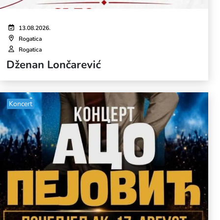
13.08.2026.
Rogatica
Rogatica
Dženan Lončarević
Koncert