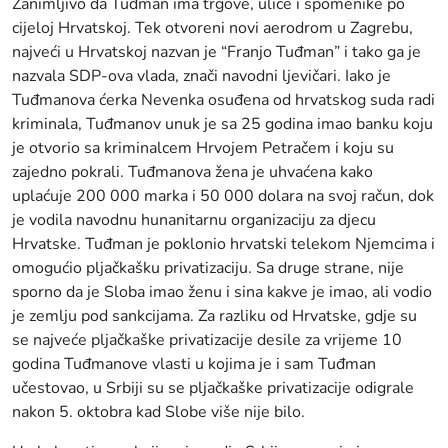
Zanimljivo da Tuđman ima trgove, ulice i spomenike po
cijeloj Hrvatskoj. Tek otvoreni novi aerodrom u Zagrebu,
najveći u Hrvatskoj nazvan je “Franjo Tuđman” i tako ga je
nazvala SDP-ova vlada, znači navodni ljevičari. Iako je
Tuđmanova ćerka Nevenka osuđena od hrvatskog suda radi
kriminala, Tuđmanov unuk je sa 25 godina imao banku koju
je otvorio sa kriminalcem Hrvojem Petračem i koju su
zajedno pokrali. Tuđmanova žena je uhvaćena kako
uplaćuje 200 000 marka i 50 000 dolara na svoj račun, dok
je vodila navodnu hunanitarnu organizaciju za djecu
Hrvatske. Tuđman je poklonio hrvatski telekom Njemcima i
omogućio pljačkašku privatizaciju. Sa druge strane, nije
sporno da je Sloba imao ženu i sina kakve je imao, ali vodio
je zemlju pod sankcijama. Za razliku od Hrvatske, gdje su
se najveće pljačkaške privatizacije desile za vrijeme 10
godina Tuđmanove vlasti u kojima je i sam Tuđman
učestovao, u Srbiji su se pljačkaške privatizacije odigrale
nakon 5. oktobra kad Slobe više nije bilo.