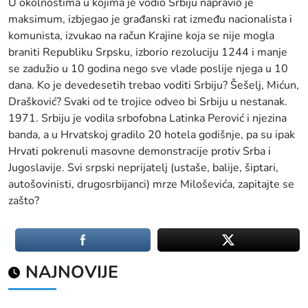
U okolnostima u kojima je vodio Srbiju napravio je
maksimum, izbjegao je građanski rat između nacionalista i
komunista, izvukao na račun Krajine koja se nije mogla
braniti Republiku Srpsku, izborio rezoluciju 1244 i manje
se zadužio u 10 godina nego sve vlade poslije njega u 10
dana. Ko je devedesetih trebao voditi Srbiju? Šešelj, Mićun,
Drašković? Svaki od te trojice odveo bi Srbiju u nestanak.
1971. Srbiju je vodila srbofobna Latinka Perović i njezina
banda, a u Hrvatskoj gradilo 20 hotela godišnje, pa su ipak
Hrvati pokrenuli masovne demonstracije protiv Srba i
Jugoslavije. Svi srpski neprijatelj (ustaše, balije, šiptari,
autošovinisti, drugosrbijanci) mrze Miloševića, zapitajte se
zašto?
NAJNOVIJE