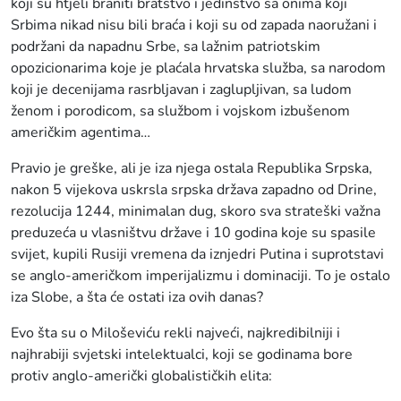
koji su htjeli braniti bratstvo i jedinstvo sa onima koji
Srbima nikad nisu bili braća i koji su od zapada naoružani i
podržani da napadnu Srbe, sa lažnim patriotskim
opozicionarima koje je plaćala hrvatska služba, sa narodom
koji je decenijama rasrbljavan i zaglupljivan, sa ludom
ženom i porodicom, sa službom i vojskom izbušenom
američkim agentima…
Pravio je greške, ali je iza njega ostala Republika Srpska,
nakon 5 vijekova uskrsla srpska država zapadno od Drine,
rezolucija 1244, minimalan dug, skoro sva strateški važna
preduzeća u vlasništvu države i 10 godina koje su spasile
svijet, kupili Rusiji vremena da iznjedri Putina i suprotstavi
se anglo-američkom imperijalizmu i dominaciji. To je ostalo
iza Slobe, a šta će ostati iza ovih danas?
Evo šta su o Miloševiću rekli najveći, najkredibilniji i
najhrabiji svjetski intelektualci, koji se godinama bore
protiv anglo-američki globalističkih elita: