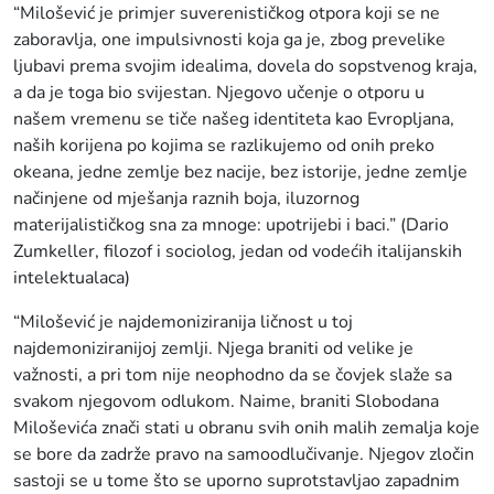
“Milošević je primjer suverenističkog otpora koji se ne
zaboravlja, one impulsivnosti koja ga je, zbog prevelike
ljubavi prema svojim idealima, dovela do sopstvenog kraja,
a da je toga bio svijestan. Njegovo učenje o otporu u
našem vremenu se tiče našeg identiteta kao Evropljana,
naših korijena po kojima se razlikujemo od onih preko
okeana, jedne zemlje bez nacije, bez istorije, jedne zemlje
načinjene od mješanja raznih boja, iluzornog
materijalističkog sna za mnoge: upotrijebi i baci.” (Dario
Zumkeller, filozof i sociolog, jedan od vodećih italijanskih
intelektualaca)
“Milošević je najdemoniziranija ličnost u toj
najdemoniziranijoj zemlji. Njega braniti od velike je
važnosti, a pri tom nije neophodno da se čovjek slaže sa
svakom njegovom odlukom. Naime, braniti Slobodana
Miloševića znači stati u obranu svih onih malih zemalja koje
se bore da zadrže pravo na samoodlučivanje. Njegov zločin
sastoji se u tome što se uporno suprotstavljao zapadnim