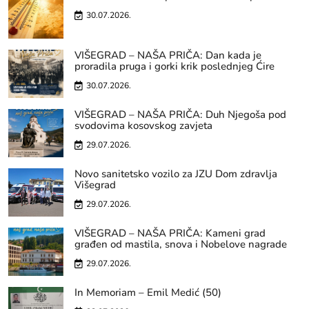
30.07.2026.
VIŠEGRAD – NAŠA PRIČA: Dan kada je
proradila pruga i gorki krik poslednjeg Ćire
30.07.2026.
VIŠEGRAD – NAŠA PRIČA: Duh Njegoša pod
svodovima kosovskog zavjeta
29.07.2026.
Novo sanitetsko vozilo za JZU Dom zdravlja
Višegrad
29.07.2026.
VIŠEGRAD – NAŠA PRIČA: Kameni grad
građen od mastila, snova i Nobelove nagrade
29.07.2026.
In Memoriam – Emil Medić (50)