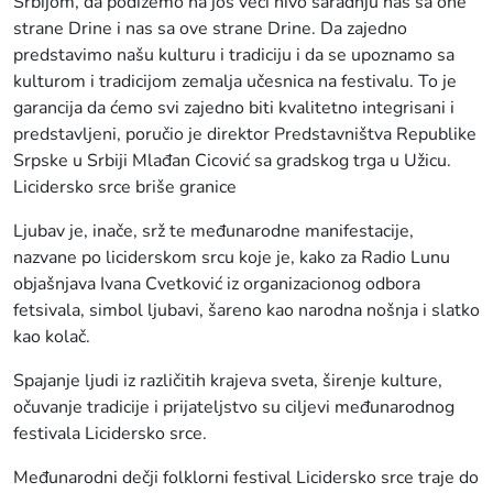
Srbijom, da podižemo na još veći nivo saradnju nas sa one
strane Drine i nas sa ove strane Drine. Da zajedno
predstavimo našu kulturu i tradiciju i da se upoznamo sa
kulturom i tradicijom zemalja učesnica na festivalu. To je
garancija da ćemo svi zajedno biti kvalitetno integrisani i
predstavljeni, poručio je direktor Predstavništva Republike
Srpske u Srbiji Mlađan Cicović sa gradskog trga u Užicu.
Licidersko srce briše granice
Ljubav je, inače, srž te međunarodne manifestacije,
nazvane po liciderskom srcu koje je, kako za Radio Lunu
objašnjava Ivana Cvetković iz organizacionog odbora
fetsivala, simbol ljubavi, šareno kao narodna nošnja i slatko
kao kolač.
Spajanje ljudi iz različitih krajeva sveta, širenje kulture,
očuvanje tradicije i prijateljstvo su ciljevi međunarodnog
festivala Licidersko srce.
Međunarodni dečji folklorni festival Licidersko srce traje do