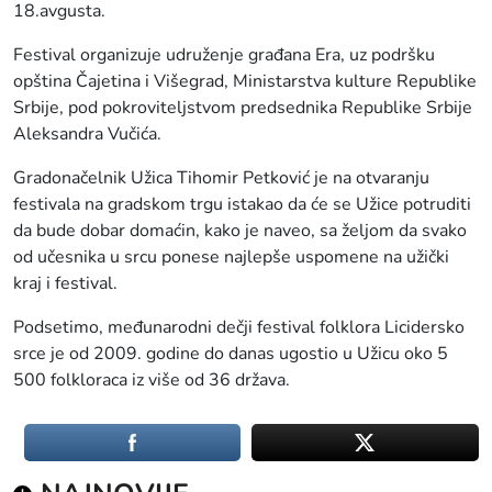
18.avgusta.
Festival organizuje udruženje građana Era, uz podršku
opština Čajetina i Višegrad, Ministarstva kulture Republike
Srbije, pod pokroviteljstvom predsednika Republike Srbije
Aleksandra Vučića.
Gradonačelnik Užica Tihomir Petković je na otvaranju
festivala na gradskom trgu istakao da će se Užice potruditi
da bude dobar domaćin, kako je naveo, sa željom da svako
od učesnika u srcu ponese najlepše uspomene na užički
kraj i festival.
Podsetimo, međunarodni dečji festival folklora Licidersko
srce je od 2009. godine do danas ugostio u Užicu oko 5
500 folkloraca iz više od 36 država.