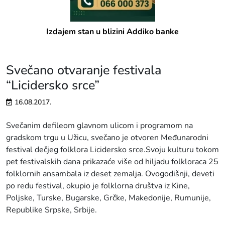
Izdajem stan u blizini Addiko banke
Svečano otvaranje festivala
“Licidersko srce”
16.08.2017.
Svečanim defileom glavnom ulicom i programom na
gradskom trgu u Užicu, svečano je otvoren Međunarodni
festival dečjeg folklora Licidersko srce.Svoju kulturu tokom
pet festivalskih dana prikazaće više od hiljadu folkloraca 25
folklornih ansambala iz deset zemalja. Ovogodišnji, deveti
po redu festival, okupio je folklorna društva iz Kine,
Poljske, Turske, Bugarske, Grčke, Makedonije, Rumunije,
Republike Srpske, Srbije.