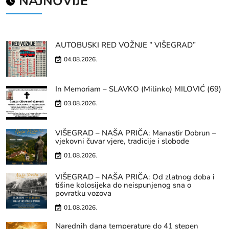
NAJNOVIJE
AUTOBUSKI RED VOŽNJE ” VIŠEGRAD”
04.08.2026.
In Memoriam – SLAVKO (Milinko) MILOVIĆ (69)
03.08.2026.
VIŠEGRAD – NAŠA PRIČA: Manastir Dobrun –
vjekovni čuvar vjere, tradicije i slobode
01.08.2026.
VIŠEGRAD – NAŠA PRIČA: Od zlatnog doba i
tišine kolosijeka do neispunjenog sna o
povratku vozova
01.08.2026.
Narednih dana temperature do 41 stepen