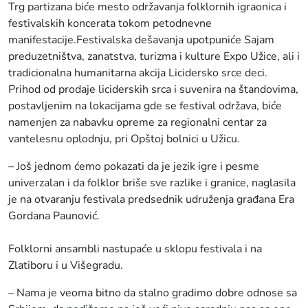
Trg partizana biće mesto održavanja folklornih igraonica i
festivalskih koncerata tokom petodnevne
manifestacije.Festivalska dešavanja upotpuniće Sajam
preduzetništva, zanatstva, turizma i kulture Expo Užice, ali i
tradicionalna humanitarna akcija Licidersko srce deci.
Prihod od prodaje liciderskih srca i suvenira na štandovima,
postavljenim na lokacijama gde se festival održava, biće
namenjen za nabavku opreme za regionalni centar za
vantelesnu oplodnju, pri Opštoj bolnici u Užicu.
– Još jednom ćemo pokazati da je jezik igre i pesme
univerzalan i da folklor briše sve razlike i granice, naglasila
je na otvaranju festivala predsednik udruženja građana Era
Gordana Paunović.
Folklorni ansambli nastupaće u sklopu festivala i na
Zlatiboru i u Višegradu.
– Nama je veoma bitno da stalno gradimo dobre odnose sa