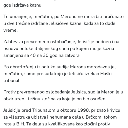
gde izdržava kaznu.
To umanjenje, međutim, po Meronu ne mora biti uračunato
u dve trećine izdržane Jelisićeve kazne, kada za to dođe
vreme.
Zahtev za prevremeno oslobađanje, Jelisić je podneo i na
osnovu odluke italijanskog suda po kojem mu je kazna
smanjena sa 40 na 30 godina zatvora.
Po obrazloženju iz odluke sudije Merona merodavna je,
međutim, samo presuda koju je Jelisiću izrekao Haški
tribunal.
Protiv prevremenog oslobađanja Jelisića, sudija Meron je u
obzir uzeo i težinu zločina za koje je on bio osuđen.
Jelisić je pred Tribunalom u oktobru 1998. priznao krivicu
za višestruka ubistva i nehumana dela u Brčkom, tokom
rata u BiH. Ta dela su kvalifikovana kao zločini protiv