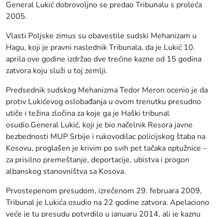
General Lukić dobrovoljno se predao Tribunalu s proleća
2005.
Vlasti Poljske zimus su obavestile sudski Mehanizam u
Hagu, koji je pravni naslednik Tribunala, da je Lukić 10.
aprila ove godine izdržao dve trećine kazne od 15 godina
zatvora koju služi u toj zemlji.
Predsednik sudskog Mehanizma Tedor Meron ocenio je da
protiv Lukićevog oslobađanja u ovom trenutku presudno
utiče i težina zločina za koje ga je Haški tribunal
osudio.General Lukić, koji je bio načelnik Resora javne
bezbednosti MUP Srbije i rukovodilac policijskog štaba na
Kosovu, proglašen je krivim po svih pet tačaka optužnice –
za prisilno premeštanje, deportacije, ubistva i progon
albanskog stanovništva sa Kosova.
Prvostepenom presudom, izrečenom 29. februara 2009,
Tribunal je Lukića osudio na 22 godine zatvora. Apelaciono
veće je tu presudu potvrdilo u januaru 2014, ali je kaznu