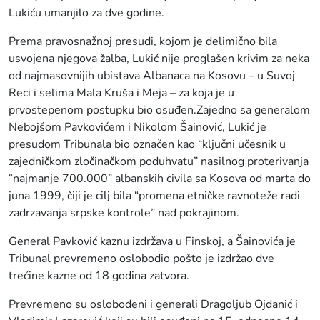
Lukiću umanjilo za dve godine.
Prema pravosnažnoj presudi, kojom je delimično bila
usvojena njegova žalba, Lukić nije proglašen krivim za neka
od najmasovnijih ubistava Albanaca na Kosovu – u Suvoj
Reci i selima Mala Kruša i Meja – za koja je u
prvostepenom postupku bio osuđen.Zajedno sa generalom
Nebojšom Pavkovićem i Nikolom Šainović, Lukić je
presudom Tribunala bio označen kao “ključni učesnik u
zajedničkom zločinačkom poduhvatu” nasilnog proterivanja
“najmanje 700.000” albanskih civila sa Kosova od marta do
juna 1999, čiji je cilj bila “promena etničke ravnoteže radi
zadrzavanja srpske kontrole” nad pokrajinom.
General Pavković kaznu izdržava u Finskoj, a Šainovića je
Tribunal prevremeno oslobodio pošto je izdržao dve
trećine kazne od 18 godina zatvora.
Prevremeno su oslobođeni i generali Dragoljub Ojdanić i