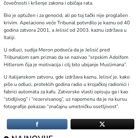
čovečnosti i kršenje zakona i običaja rata.
Bio je optužen i za genocid, ali po toj tački nije proglašen
krivim. Apelaciono veće Tribunal potvrdilo je kaznu od 40
godina zatvora 2001, a Jelisić od 2003. kaznu izdržava u
Italiji.
U odluci, sudija Meron podseća da je Jelisić pred
Tribunalom sam priznao da se nazivao “srpskim Adolfom
Hitlerom čija je motivacija i cilj bilo ubijanje Muslimana”.
U italijanskom zatvoru, gde izdržava kaznu, Jelisić je, kako
piše u odluci, proteklih godina radio u krojačkoj radionici i
fabrici automata za kafu. Zatvorske vlasti opisuju ga i kao
“stidljivog” i “rezervisanog”, uz napomenu da je na kursu
fotografije pokazao “značajnu umetničku osetljivost”.