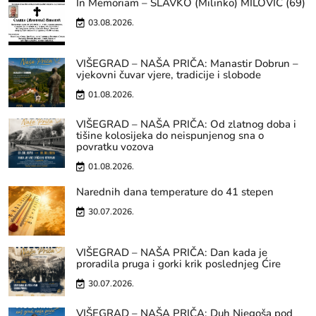
In Memoriam – SLAVKO (Milinko) MILOVIĆ (69)
03.08.2026.
VIŠEGRAD – NAŠA PRIČA: Manastir Dobrun –
vjekovni čuvar vjere, tradicije i slobode
01.08.2026.
VIŠEGRAD – NAŠA PRIČA: Od zlatnog doba i
tišine kolosijeka do neispunjenog sna o
povratku vozova
01.08.2026.
Narednih dana temperature do 41 stepen
30.07.2026.
VIŠEGRAD – NAŠA PRIČA: Dan kada je
proradila pruga i gorki krik poslednjeg Ćire
30.07.2026.
VIŠEGRAD – NAŠA PRIČA: Duh Njegoša pod