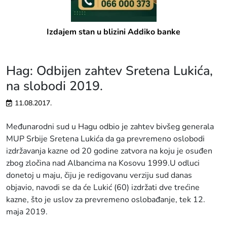
Izdajem stan u blizini Addiko banke
Hag: Odbijen zahtev Sretena Lukića,
na slobodi 2019.
11.08.2017.
Međunarodni sud u Hagu odbio je zahtev bivšeg generala
MUP Srbije Sretena Lukića da ga prevremeno oslobodi
izdržavanja kazne od 20 godine zatvora na koju je osuđen
zbog zločina nad Albancima na Kosovu 1999.U odluci
donetoj u maju, čiju je redigovanu verziju sud danas
objavio, navodi se da će Lukić (60) izdržati dve trećine
kazne, što je uslov za prevremeno oslobađanje, tek 12.
maja 2019.