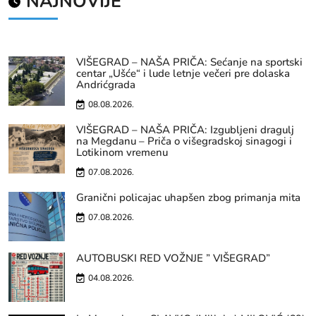
NAJNOVIJE
VIŠEGRAD – NAŠA PRIČA: Sećanje na sportski
centar „Ušće“ i lude letnje večeri pre dolaska
Andrićgrada
08.08.2026.
VIŠEGRAD – NAŠA PRIČA: Izgubljeni dragulj
na Megdanu – Priča o višegradskoj sinagogi i
Lotikinom vremenu
07.08.2026.
Granični policajac uhapšen zbog primanja mita
07.08.2026.
AUTOBUSKI RED VOŽNJE ” VIŠEGRAD”
04.08.2026.