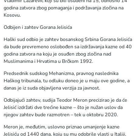
Vladimir Lazarević koji su bili osuđeni na 15, odnosno 14
godina zatvora zbog pomaganja i podržavanja zločina na
Kosovu.
Odbijen i zahtev Gorana Jelisića
Haški sud odbio je zahtev bosanskog Srbina Gorana Jelisića
da bude prevremeno oslobođen sa izdržavanja kazne od 40
godina zatvora na koju je osuđen zbog zločina nad
Muslimanima i Hrvatima u Brčkom 1992.
Predsednik sudskog Mehanizma, pravnog naslednika
Haškog tribunala, tu odluku doneo je u maju ove godine, a
danas je iz suda objavljena verzija za javnost.
Odbijajući zahtev, sudija Teodor Meron precizirao je da će
Jelisić izdržati dve trećine kazne – što je nužan uslov da
njegov zahtev bude razmotren – tek u oktobru 2020.
Meron je, međutim, uslovno priznao umanjenje kazne
Jelisiću od 1440 dana, koju su mu odobrile vlasti u Italiji,