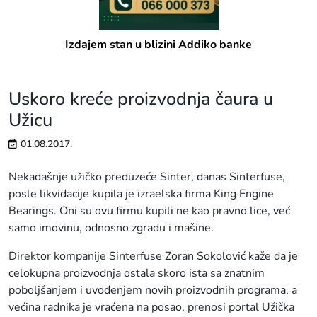
Izdajem stan u blizini Addiko banke
Uskoro kreće proizvodnja čaura u
Užicu
01.08.2017.
Nekadašnje užičko preduzeće Sinter, danas Sinterfuse,
posle likvidacije kupila je izraelska firma King Engine
Bearings. Oni su ovu firmu kupili ne kao pravno lice, već
samo imovinu, odnosno zgradu i mašine.
Direktor kompanije Sinterfuse Zoran Sokolović kaže da je
celokupna proizvodnja ostala skoro ista sa znatnim
poboljšanjem i uvođenjem novih proizvodnih programa, a
većina radnika je vraćena na posao, prenosi portal Užička