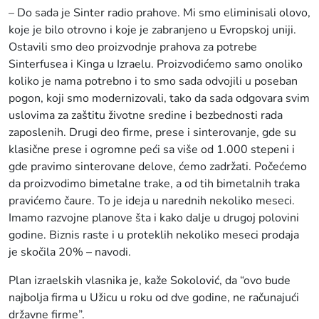
– Do sada je Sinter radio prahove. Mi smo eliminisali olovo,
koje je bilo otrovno i koje je zabranjeno u Evropskoj uniji.
Ostavili smo deo proizvodnje prahova za potrebe
Sinterfusea i Kinga u Izraelu. Proizvodićemo samo onoliko
koliko je nama potrebno i to smo sada odvojili u poseban
pogon, koji smo modernizovali, tako da sada odgovara svim
uslovima za zaštitu životne sredine i bezbednosti rada
zaposlenih. Drugi deo firme, prese i sinterovanje, gde su
klasične prese i ogromne peći sa više od 1.000 stepeni i
gde pravimo sinterovane delove, ćemo zadržati. Počećemo
da proizvodimo bimetalne trake, a od tih bimetalnih traka
pravićemo čaure. To je ideja u narednih nekoliko meseci.
Imamo razvojne planove šta i kako dalje u drugoj polovini
godine. Biznis raste i u proteklih nekoliko meseci prodaja
je skočila 20% – navodi.
Plan izraelskih vlasnika je, kaže Sokolović, da “ovo bude
najbolja firma u Užicu u roku od dve godine, ne računajući
državne firme”.