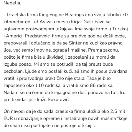
Nedelja.
– Izraelska firma King Engine Bearings ima svoju fabriku 70
kilometar od Tel Aviva u mestu Kirjat Gat i bave se
uglavnom proizvodnjom ležajeva. Ima svoje firme u Turskoj
i Americi. Predstavnici firme su pre dve godine došli ovde,
pregovarali i odlučeno je da se Sinter ne kupi kao pravno
lice, već samo imovina, zgrada i mašine. Prema zakonu,
pošto je firma bila u likvidaciji, zaposleni su morali da
izgube posao. Mi smo se potrudili da taj prelaz bude
bezbolan. Ljude smo poslali kući, ali smo ih posle dva dana
vratili i proizvodnja praktično nije stala. Tada je bilo
zaposleno oko 110 radnika, a vratili smo 86 radnika.
Nadam se da ćemo do kraja godine doći ponovo na tu cifru
pre likvidacije – kaže Sokolović.
On navodi da je do sada izraelska firma uložila oko 2,5 mil
EUR u obnavljanje opreme i instaliranje novih mašina “koje
do sada nisu postojale i ne postoje u Srbiji”.