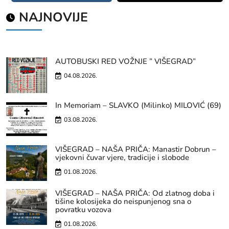
NAJNOVIJE
AUTOBUSKI RED VOŽNJE ” VIŠEGRAD”
04.08.2026.
In Memoriam – SLAVKO (Milinko) MILOVIĆ (69)
03.08.2026.
VIŠEGRAD – NAŠA PRIČA: Manastir Dobrun –
vjekovni čuvar vjere, tradicije i slobode
01.08.2026.
VIŠEGRAD – NAŠA PRIČA: Od zlatnog doba i
tišine kolosijeka do neispunjenog sna o
povratku vozova
01.08.2026.