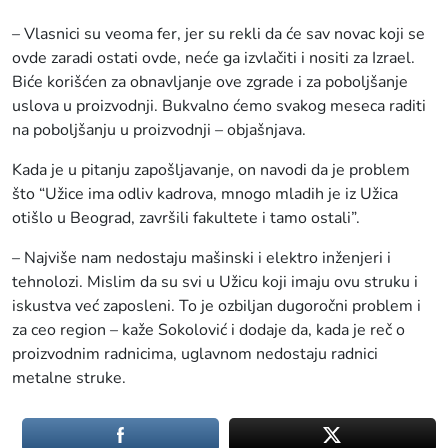
– Vlasnici su veoma fer, jer su rekli da će sav novac koji se
ovde zaradi ostati ovde, neće ga izvlačiti i nositi za Izrael.
Biće korišćen za obnavljanje ove zgrade i za poboljšanje
uslova u proizvodnji. Bukvalno ćemo svakog meseca raditi
na poboljšanju u proizvodnji – objašnjava.
Kada je u pitanju zapošljavanje, on navodi da je problem
što “Užice ima odliv kadrova, mnogo mladih je iz Užica
otišlo u Beograd, završili fakultete i tamo ostali”.
– Najviše nam nedostaju mašinski i elektro inženjeri i
tehnolozi. Mislim da su svi u Užicu koji imaju ovu struku i
iskustva već zaposleni. To je ozbiljan dugoročni problem i
za ceo region – kaže Sokolović i dodaje da, kada je reč o
proizvodnim radnicima, uglavnom nedostaju radnici
metalne struke.