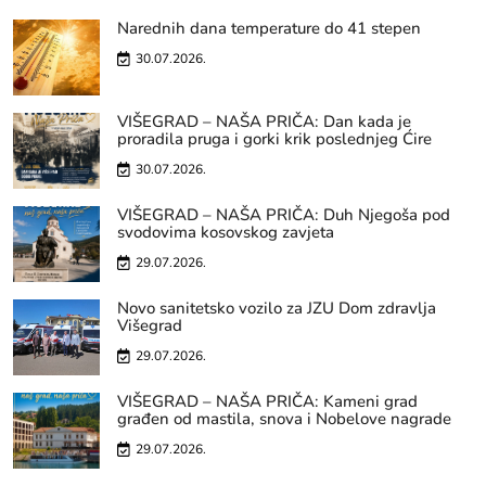
Narednih dana temperature do 41 stepen
30.07.2026.
VIŠEGRAD – NAŠA PRIČA: Dan kada je
proradila pruga i gorki krik poslednjeg Ćire
30.07.2026.
VIŠEGRAD – NAŠA PRIČA: Duh Njegoša pod
svodovima kosovskog zavjeta
29.07.2026.
Novo sanitetsko vozilo za JZU Dom zdravlja
Višegrad
29.07.2026.
VIŠEGRAD – NAŠA PRIČA: Kameni grad
građen od mastila, snova i Nobelove nagrade
29.07.2026.