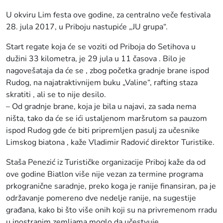
U okviru Lim festa ove godine, za centralno veče festivala
28. jula 2017, u Priboju nastupiće „JU grupa“.
Start regate koja će se voziti od Priboja do Setihova u
dužini 33 kilometra, je 29 jula u 11 časova . Bilo je
nagovešataja da će se , zbog početka gradnje brane ispod
Rudog, na najatraktivnijem buku „Valine“, rafting staza
skratiti , ali se to nije desilo.
– Od gradnje brane, koja je bila u najavi, za sada nema
ništa, tako da će se ići ustaljenom maršrutom sa pauzom
ispod Rudog gde će biti pripremljen pasulj za učesnike
Limskog biatona , kaže Vladimir Radović direktor Turistike.
Staša Penezić iz Turističke organizacije Priboj kaže da od
ove godine Biatlon više nije vezan za termine programa
prkogranične saradnje, preko koga je ranije finansiran, pa je
održavanje pomereno dve nedelje ranije, na sugestije
građana, kako bi što više onih koji su na privremenom rradu
u inostranim zemljama moglo da učestvuje.