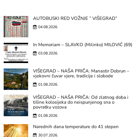
AUTOBUSKI RED VOŽNJE ” VIŠEGRAD”
04.08.2026.
In Memoriam – SLAVKO (Milinko) MILOVIĆ (69)
03.08.2026.
VIŠEGRAD – NAŠA PRIČA: Manastir Dobrun –
vjekovni čuvar vjere, tradicije i slobode
01.08.2026.
VIŠEGRAD – NAŠA PRIČA: Od zlatnog doba i
tišine kolosijeka do neispunjenog sna o
povratku vozova
01.08.2026.
Narednih dana temperature do 41 stepen
30.07.2026.