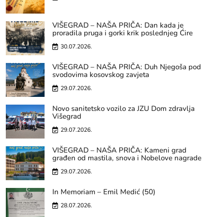
VIŠEGRAD – NAŠA PRIČA: Dan kada je
proradila pruga i gorki krik poslednjeg Ćire
30.07.2026.
VIŠEGRAD – NAŠA PRIČA: Duh Njegoša pod
svodovima kosovskog zavjeta
29.07.2026.
Novo sanitetsko vozilo za JZU Dom zdravlja
Višegrad
29.07.2026.
VIŠEGRAD – NAŠA PRIČA: Kameni grad
građen od mastila, snova i Nobelove nagrade
29.07.2026.
In Memoriam – Emil Medić (50)
28.07.2026.