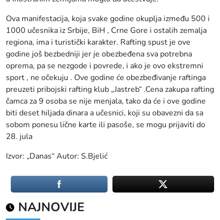
Ova manifestacija, koja svake godine okuplja između 500 i
1000 učesnika iz Srbije, BiH , Crne Gore i ostalih zemalja
regiona, ima i turistički karakter. Rafting spust je ove
godine još bezbedniji jer je obezbeđena sva potrebna
oprema, pa se nezgode i povrede, i ako je ovo ekstremni
sport , ne očekuju . Ove godine će obezbeđivanje raftinga
preuzeti pribojski rafting klub „Jastreb“ .Cena zakupa rafting
čamca za 9 osoba se nije menjala, tako da će i ove godine
biti deset hiljada dinara a učesnici, koji su obavezni da sa
sobom ponesu lične karte ili pasoše, se mogu prijaviti do
28. jula
Izvor: „Danas“ Autor: S.Bjelić
NAJNOVIJE