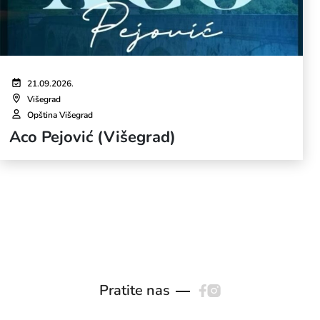
21.09.2026.
Višegrad
Opština Višegrad
Aco Pejović (Višegrad)
Pratite nas