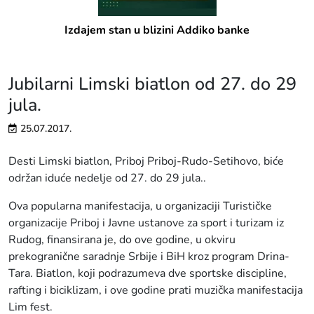
Izdajem stan u blizini Addiko banke
Jubilarni Limski biatlon od 27. do 29
jula.
25.07.2017.
Desti Limski biatlon, Priboj Priboj-Rudo-Setihovo, biće
održan iduće nedelje od 27. do 29 jula..
Ova popularna manifestacija, u organizaciji Turističke
organizacije Priboj i Javne ustanove za sport i turizam iz
Rudog, finansirana je, do ove godine, u okviru
prekogranične saradnje Srbije i BiH kroz program Drina-
Tara. Biatlon, koji podrazumeva dve sportske discipline,
rafting i biciklizam, i ove godine prati muzička manifestacija
Lim fest.