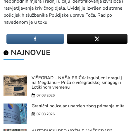
neophodnih mjera i radnji u cilju identifikovanja izvršioca i
rasvjetljavanja krivičnog djela. Uviđaj je izvršen od strane
policijskih službenika Policijske uprave Foča. Rad po
navedenom je u toku.
NAJNOVIJE
VIŠEGRAD – NAŠA PRIČA: Izgubljeni dragulj
na Megdanu – Priča o višegradskoj sinagogi i
Lotikinom vremenu
07.08.2026.
Granični policajac uhapšen zbog primanja mita
07.08.2026.