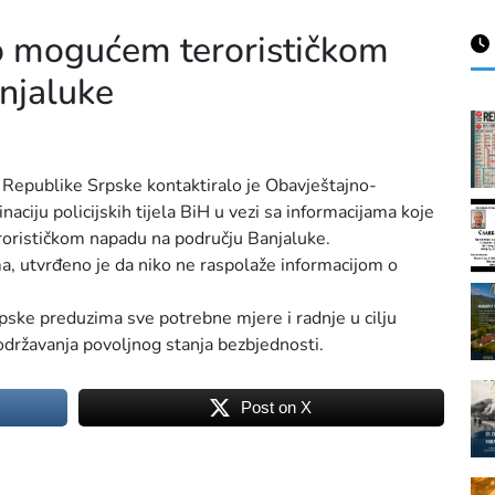
o mogućem terorističkom
njaluke
Republike Srpske kontaktiralo je Obavještajno-
aciju policijskih tijela BiH u vezi sa informacijama koje
erorističkom napadu na području Banjaluke.
a, utvrđeno je da niko ne raspolaže informacijom o
pske preduzima sve potrebne mjere i radnje u cilju
održavanja povoljnog stanja bezbjednosti.
Post on X