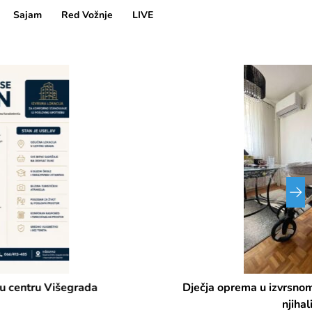
Sajam
Red Vožnje
LIVE
Dječja oprema u izvrsnom stanju (Kolica 3u1, komoda,
njihalica, jastuk