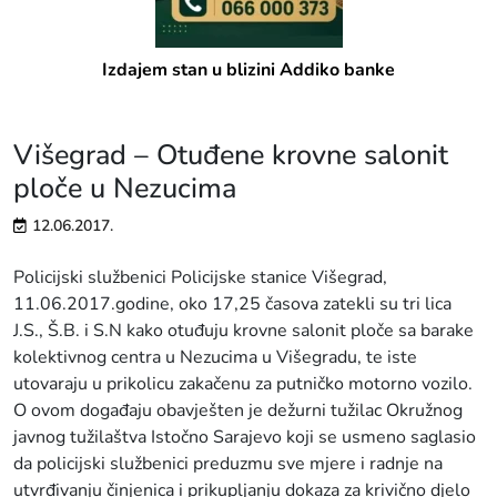
Izdajem stan u blizini Addiko banke
Višegrad – Otuđene krovne salonit
ploče u Nezucima
12.06.2017.
Policijski službenici Policijske stanice Višegrad,
11.06.2017.godine, oko 17,25 časova zatekli su tri lica
J.S., Š.B. i S.N kako otuđuju krovne salonit ploče sa barake
kolektivnog centra u Nezucima u Višegradu, te iste
utovaraju u prikolicu zakačenu za putničko motorno vozilo.
O ovom događaju obavješten je dežurni tužilac Okružnog
javnog tužilaštva Istočno Sarajevo koji se usmeno saglasio
da policijski službenici preduzmu sve mjere i radnje na
utvrđivanju činjenica i prikupljanju dokaza za krivično djelo