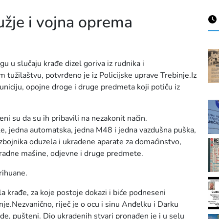
užje i vojna oprema
gu u slučaju krađe dizel goriva iz rudnika i
tužilaštvu, potvrđeno je iz Policijske uprave Trebinje.Iz
uniciju, opojne droge i druge predmeta koji potiču iz
eni su da su ih pribavili na nezakonit način.
ke, jedna automatska, jedna M48 i jedna vazdušna puška,
razbojnika oduzela i ukradene aparate za domaćinstvo,
 i radne mašine, odjevne i druge predmete.
rihuane.
la krađe, za koje postoje dokazi i biće podneseni
nje.Nezvanično, riječ je o ocu i sinu Anđelku i Darku
ade, pušteni. Dio ukradenih stvari pronađen je i u selu