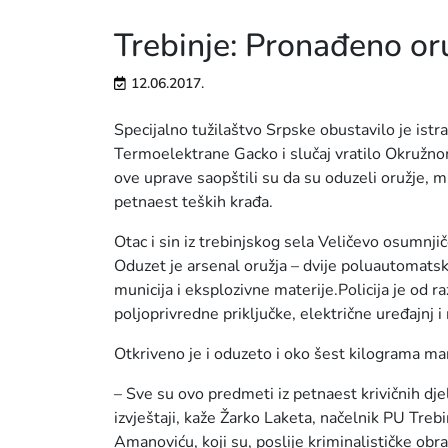
Trebinje: Pronađeno or
12.06.2017.
Specijalno tužilaštvo Srpske obustavilo je istra
Termoelektrane Gacko i slučaj vratilo Okružnom 
ove uprave saopštili su da su oduzeli oružje, m
petnaest teških krađa.
Otac i sin iz trebinjskog sela Veličevo osumnjič
Oduzet je arsenal oružja – dvije poluautomats
municija i eksplozivne materije.Policija je od 
poljoprivredne priključke, električne uređajnj
Otkriveno je i oduzeto i oko šest kilograma ma
– Sve su ovo predmeti iz petnaest krivičnih dje
izvještaji, kaže Žarko Laketa, načelnik PU Trebi
Amanoviću, koji su, poslije kriminalističke obr