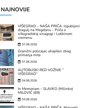
NAJNOVIJE
VIŠEGRAD – NAŠA PRIČA: Izgubljeni
dragulj na Megdanu – Priča o
višegradskoj sinagogi i Lotikinom
vremenu
07.08.2026.
Granični policajac uhapšen zbog
primanja mita
07.08.2026.
AUTOBUSKI RED VOŽNJE ”
VIŠEGRAD”
04.08.2026.
In Memoriam – SLAVKO (Milinko)
MILOVIĆ (69)
03.08.2026.
VIŠEGRAD – NAŠA PRIČA: Manastir