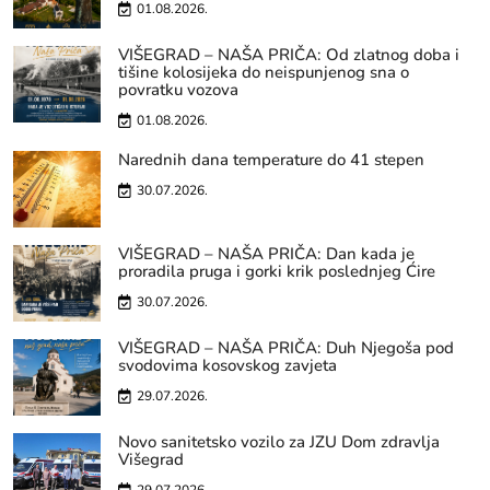
01.08.2026.
VIŠEGRAD – NAŠA PRIČA: Od zlatnog doba i
tišine kolosijeka do neispunjenog sna o
povratku vozova
01.08.2026.
Narednih dana temperature do 41 stepen
30.07.2026.
VIŠEGRAD – NAŠA PRIČA: Dan kada je
proradila pruga i gorki krik poslednjeg Ćire
30.07.2026.
VIŠEGRAD – NAŠA PRIČA: Duh Njegoša pod
svodovima kosovskog zavjeta
29.07.2026.
Novo sanitetsko vozilo za JZU Dom zdravlja
Višegrad