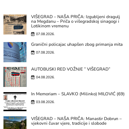
VIŠEGRAD – NAŠA PRIČA: Izgubljeni dragulj
na Megdanu – Priča o višegradskoj sinagogi i
Lotikinom vremenu
07.08.2026.
Granični policajac uhapšen zbog primanja mita
07.08.2026.
AUTOBUSKI RED VOŽNJE ” VIŠEGRAD”
04.08.2026.
In Memoriam – SLAVKO (Milinko) MILOVIĆ (69)
03.08.2026.
VIŠEGRAD – NAŠA PRIČA: Manastir Dobrun –
vjekovni čuvar vjere, tradicije i slobode