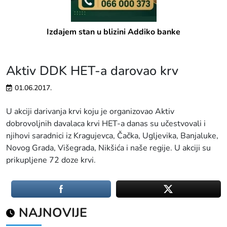
Izdajem stan u blizini Addiko banke
Aktiv DDK HET-a darovao krv
01.06.2017.
U akciji darivanja krvi koju je organizovao Aktiv
dobrovoljnih davalaca krvi HET-a danas su učestvovali i
njihovi saradnici iz Kragujevca, Čačka, Ugljevika, Banjaluke,
Novog Grada, Višegrada, Nikšića i naše regije. U akciji su
prikupljene 72 doze krvi.
NAJNOVIJE