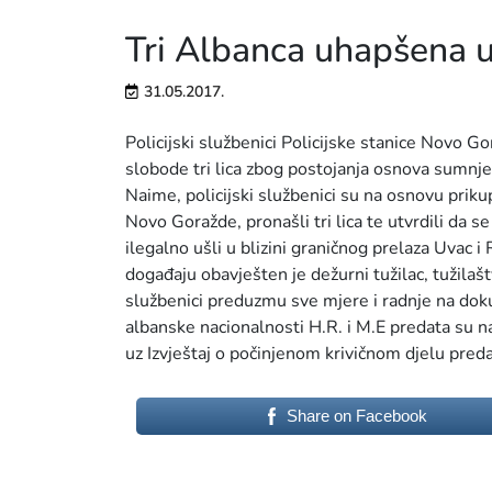
Tri Albanca uhapšena u
31.05.2017.
Policijski službenici Policijske stanice Novo 
slobode tri lica zbog postojanja osnova sumnje 
Naime, policijski službenici su na osnovu prikup
Novo Goražde, pronašli tri lica te utvrdili da s
ilegalno ušli u blizini graničnog prelaza Uvac
događaju obavješten je dežurni tužilac, tužilašt
službenici preduzmu sve mjere i radnje na doku
albanske nacionalnosti H.R. i M.E predata su na
uz Izvještaj o počinjenom krivičnom djelu pred
Share on Facebook