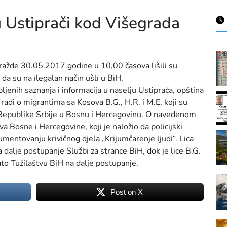
 Ustiprači kod Višegrada
Goražde 30.05.2017.godine u 10,00 časova lišili su
da su na ilegalan način ušli u BiH.
ljenih saznanja i informacija u naselju Ustiprača, opština
e radi o migrantima sa Kosova B.G., H.R. i M.E, koji su
 i Republike Srbije u Bosnu i Hercegovinu. O navedenom
va Bosne i Hercegovine, koji je naložio da policijski
mentovanju krivičnog djela „Krijumčarenje ljudi“. Lica
 dalje postupanje Službi za strance BiH, dok je lice B.G.
ato Tužilaštvu BiH na dalje postupanje.
Post on X