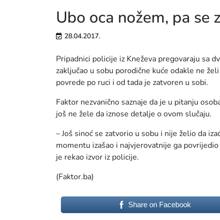
Ubo oca nožem, pa se z
28.04.2017.
Pripadnici policije iz Kneževa pregovaraju sa 
zaključao u sobu porodične kuće odakle ne želi
povrede po ruci i od tada je zatvoren u sobi.
Faktor nezvanično saznaje da je u pitanju osob
još ne žele da iznose detalje o ovom slučaju.
– Još sinoć se zatvorio u sobu i nije želio da i
momentu izašao i najvjerovatnije ga povrijedio
je rekao izvor iz policije.
(Faktor.ba)
Share on Facebook