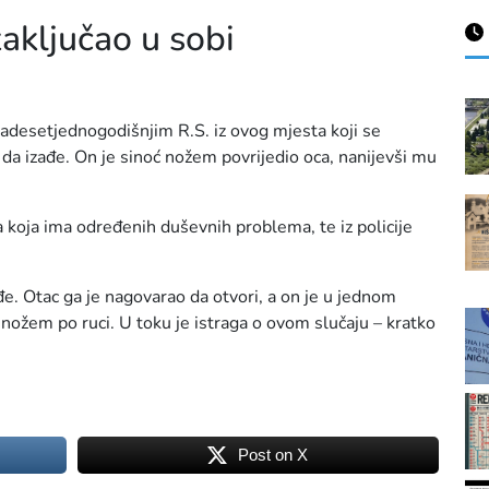
aključao u sobi
dvadesetjednogodišnjim R.S. iz ovog mjesta koji se
 da izađe. On je sinoć nožem povrijedio oca, nanijevši mu
a koja ima određenih duševnih problema, te iz policije
zađe. Otac ga je nagovarao da otvori, a on je u jednom
 nožem po ruci. U toku je istraga o ovom slučaju – kratko
Post on X