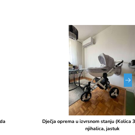
Dječja oprema u izvrsnom stanju (Kolica 3u1, komoda,
njihalica, jastuk