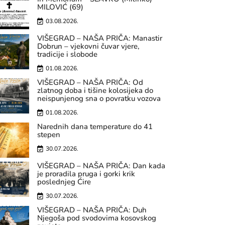
MILOVIĆ (69)
03.08.2026.
VIŠEGRAD – NAŠA PRIČA: Manastir
Dobrun – vjekovni čuvar vjere,
tradicije i slobode
01.08.2026.
VIŠEGRAD – NAŠA PRIČA: Od
zlatnog doba i tišine kolosijeka do
neispunjenog sna o povratku vozova
01.08.2026.
Narednih dana temperature do 41
stepen
30.07.2026.
VIŠEGRAD – NAŠA PRIČA: Dan kada
je proradila pruga i gorki krik
poslednjeg Ćire
30.07.2026.
VIŠEGRAD – NAŠA PRIČA: Duh
Njegoša pod svodovima kosovskog