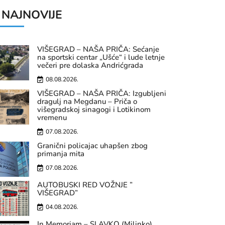
NAJNOVIJE
VIŠEGRAD – NAŠA PRIČA: Sećanje
na sportski centar „Ušće“ i lude letnje
večeri pre dolaska Andrićgrada
08.08.2026.
VIŠEGRAD – NAŠA PRIČA: Izgubljeni
dragulj na Megdanu – Priča o
višegradskoj sinagogi i Lotikinom
vremenu
07.08.2026.
Granični policajac uhapšen zbog
primanja mita
07.08.2026.
AUTOBUSKI RED VOŽNJE ”
VIŠEGRAD”
04.08.2026.
In Memoriam – SLAVKO (Milinko)