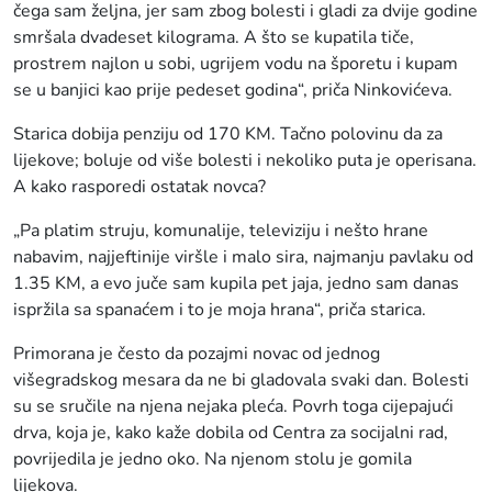
čega sam željna, jer sam zbog bolesti i gladi za dvije godine
smršala dvadeset kilograma. A što se kupatila tiče,
prostrem najlon u sobi, ugrijem vodu na šporetu i kupam
se u banjici kao prije pedeset godina“, priča Ninkovićeva.
Starica dobija penziju od 170 KM. Tačno polovinu da za
lijekove; boluje od više bolesti i nekoliko puta je operisana.
A kako rasporedi ostatak novca?
„Pa platim struju, komunalije, televiziju i nešto hrane
nabavim, najjeftinije viršle i malo sira, najmanju pavlaku od
1.35 KM, a evo juče sam kupila pet jaja, jedno sam danas
ispržila sa spanaćem i to je moja hrana“, priča starica.
Primorana je često da pozajmi novac od jednog
višegradskog mesara da ne bi gladovala svaki dan. Bolesti
su se sručile na njena nejaka pleća. Povrh toga cijepajući
drva, koja je, kako kaže dobila od Centra za socijalni rad,
povrijedila je jedno oko. Na njenom stolu je gomila
lijekova.