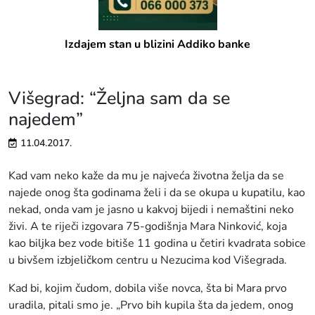
Izdajem stan u blizini Addiko banke
Višegrad: “Željna sam da se
najedem”
11.04.2017.
Kad vam neko kaže da mu je najveća životna želja da se
najede onog šta godinama želi i da se okupa u kupatilu, kao
nekad, onda vam je jasno u kakvoj bijedi i nemaštini neko
živi. A te riječi izgovara 75-godišnja Mara Ninković, koja
kao biljka bez vode bitiše 11 godina u četiri kvadrata sobice
u bivšem izbjeličkom centru u Nezucima kod Višegrada.
Kad bi, kojim čudom, dobila više novca, šta bi Mara prvo
uradila, pitali smo je. „Prvo bih kupila šta da jedem, onog