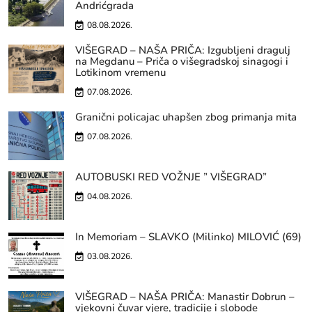
Andrićgrada
08.08.2026.
VIŠEGRAD – NAŠA PRIČA: Izgubljeni dragulj
na Megdanu – Priča o višegradskoj sinagogi i
Lotikinom vremenu
07.08.2026.
Granični policajac uhapšen zbog primanja mita
07.08.2026.
AUTOBUSKI RED VOŽNJE ” VIŠEGRAD”
04.08.2026.
In Memoriam – SLAVKO (Milinko) MILOVIĆ (69)
03.08.2026.
VIŠEGRAD – NAŠA PRIČA: Manastir Dobrun –
vjekovni čuvar vjere, tradicije i slobode