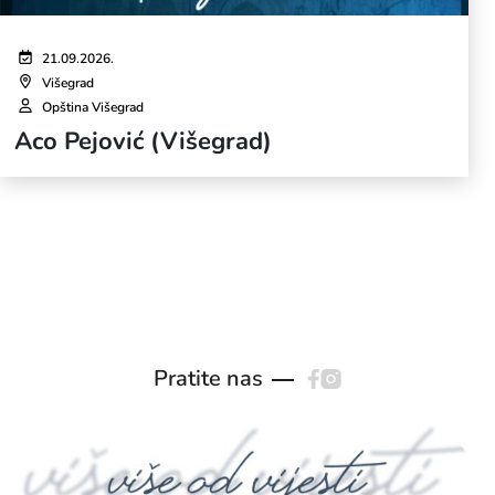
21.09.2026.
Višegrad
Opština Višegrad
Aco Pejović (Višegrad)
Pratite nas