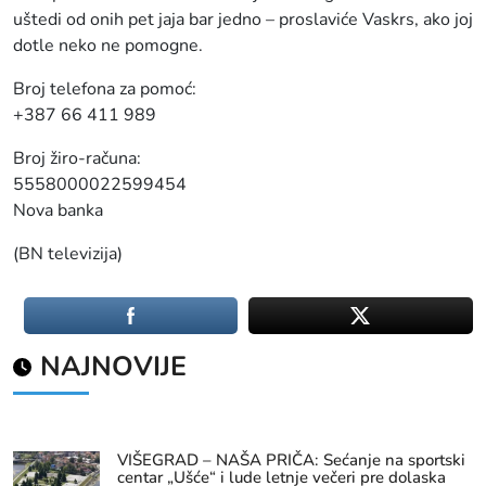
uštedi od onih pet jaja bar jedno – proslaviće Vaskrs, ako joj
dotle neko ne pomogne.
Broj telefona za pomoć:
+387 66 411 989
Broj žiro-računa:
5558000022599454
Nova banka
(BN televizija)
NAJNOVIJE
VIŠEGRAD – NAŠA PRIČA: Sećanje na sportski
centar „Ušće“ i lude letnje večeri pre dolaska