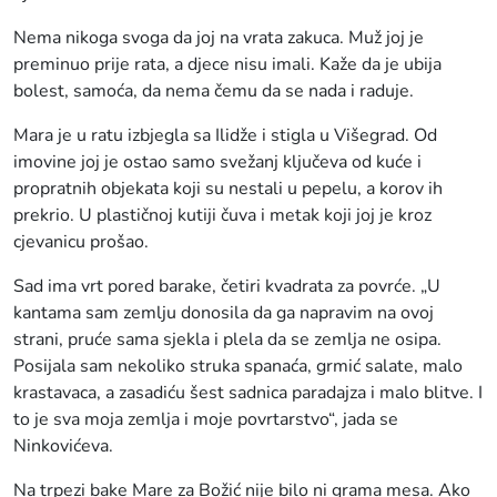
Nema nikoga svoga da joj na vrata zakuca. Muž joj je
preminuo prije rata, a djece nisu imali. Kaže da je ubija
bolest, samoća, da nema čemu da se nada i raduje.
Mara je u ratu izbjegla sa Ilidže i stigla u Višegrad. Od
imovine joj je ostao samo svežanj ključeva od kuće i
propratnih objekata koji su nestali u pepelu, a korov ih
prekrio. U plastičnoj kutiji čuva i metak koji joj je kroz
cjevanicu prošao.
Sad ima vrt pored barake, četiri kvadrata za povrće. „U
kantama sam zemlju donosila da ga napravim na ovoj
strani, pruće sama sjekla i plela da se zemlja ne osipa.
Posijala sam nekoliko struka spanaća, grmić salate, malo
krastavaca, a zasadiću šest sadnica paradajza i malo blitve. I
to je sva moja zemlja i moje povrtarstvo“, jada se
Ninkovićeva.
Na trpezi bake Mare za Božić nije bilo ni grama mesa. Ako