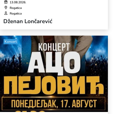
13.08.2026.
Rogatica
Rogatica
Dženan Lončarević
Koncert