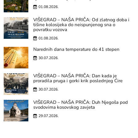
01.08.2026.
VIŠEGRAD – NAŠA PRIČA: Od zlatnog doba i
tišine kolosijeka do neispunjenog sna o
povratku vozova
01.08.2026.
Narednih dana temperature do 41 stepen
30.07.2026.
VIŠEGRAD – NAŠA PRIČA: Dan kada je
proradila pruga i gorki krik poslednjeg Ćire
30.07.2026.
VIŠEGRAD – NAŠA PRIČA: Duh Njegoša pod
svodovima kosovskog zavjeta
29.07.2026.