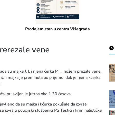
Prodajem stan u centru Višegrada
prerezale vene
a su majka J. I. i njena ćerka M. I. nožem prezale vene.
i i majka je preminula po prijemu, dok je njena kćerka
.
čaj prijavljen je jutros oko 1.30 časova.
rijavljeno da su majka i kćerka pokušale da izvrše
 izvršili policijski službenici PS Teslići i kriminalistička