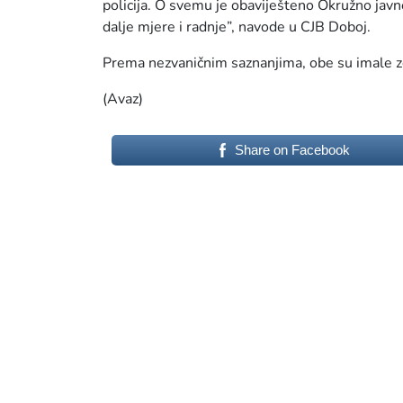
policija. O svemu je obaviješteno Okružno jav
dalje mjere i radnje”, navode u CJB Doboj.
Prema nezvaničnim saznanjima, obe su imale 
(Avaz)
Share on Facebook