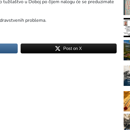
no tužilaštvo u Doboj po čijem nalogu će se preduzimate
zdravstvenih problema.
Post on X