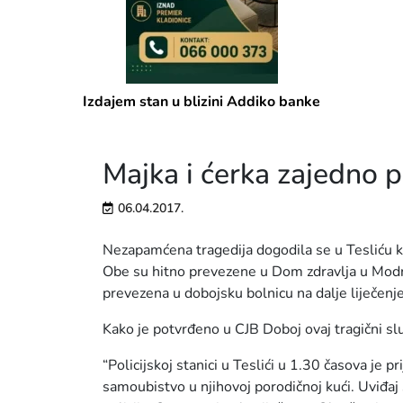
Izdajem stan u blizini Addiko banke
Majka i ćerka zajedno 
06.04.2017.
Nezapamćena tragedija dogodila se u Tesliću kad
Obe su hitno prevezene u Dom zdravlja u Modrič
prevezena u dobojsku bolnicu na dalje liječenje
Kako je potvrđeno u CJB Doboj ovaj tragični slu
“Policijskoj stanici u Teslići u 1.30 časova je p
samoubistvo u njihovoj porodičnoj kući. Uviđaj su