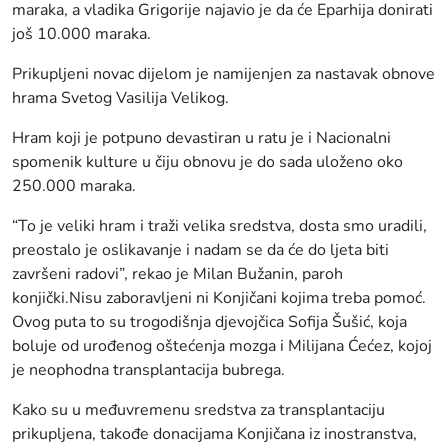
maraka, a vladika Grigorije najavio je da će Eparhija donirati
još 10.000 maraka.
Prikupljeni novac dijelom je namijenjen za nastavak obnove
hrama Svetog Vasilija Velikog.
Hram koji je potpuno devastiran u ratu je i Nacionalni
spomenik kulture u čiju obnovu je do sada uloženo oko
250.000 maraka.
“To je veliki hram i traži velika sredstva, dosta smo uradili,
preostalo je oslikavanje i nadam se da će do ljeta biti
završeni radovi”, rekao je Milan Bužanin, paroh
konjički.Nisu zaboravljeni ni Konjičani kojima treba pomoć.
Ovog puta to su trogodišnja djevojčica Sofija Šušić, koja
boluje od urođenog oštećenja mozga i Milijana Ćećez, kojoj
je neophodna transplantacija bubrega.
Kako su u međuvremenu sredstva za transplantaciju
prikupljena, takođe donacijama Konjičana iz inostranstva,