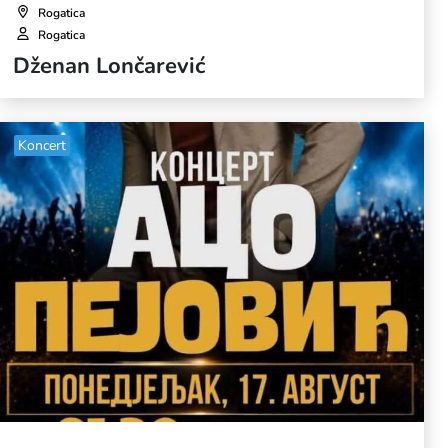
Rogatica
Rogatica
Dženan Lončarević
Koncert