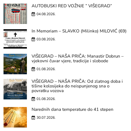
AUTOBUSKI RED VOŽNJE ” VIŠEGRAD”
04.08.2026.
In Memoriam – SLAVKO (Milinko) MILOVIĆ (69)
03.08.2026.
VIŠEGRAD – NAŠA PRIČA: Manastir Dobrun –
vjekovni čuvar vjere, tradicije i slobode
01.08.2026.
VIŠEGRAD – NAŠA PRIČA: Od zlatnog doba i
tišine kolosijeka do neispunjenog sna o
povratku vozova
01.08.2026.
Narednih dana temperature do 41 stepen
30.07.2026.