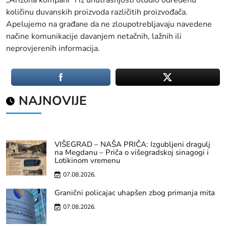
„Arizona kompani“ i iz unutrašnjosti otuđio određenu
količinu duvanskih proizvoda različitih proizvođača.
Apelujemo na građane da ne zloupotrebljavaju navedene
načine komunikacije davanjem netačnih, lažnih ili
neprovjerenih informacija.
NAJNOVIJE
VIŠEGRAD – NAŠA PRIČA: Izgubljeni dragulj
na Megdanu – Priča o višegradskoj sinagogi i
Lotikinom vremenu
07.08.2026.
Granični policajac uhapšen zbog primanja mita
07.08.2026.