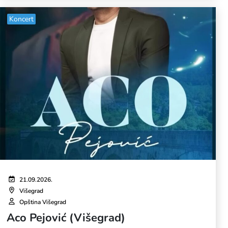
Koncert
21.09.2026.
Višegrad
Opština Višegrad
Aco Pejović (Višegrad)