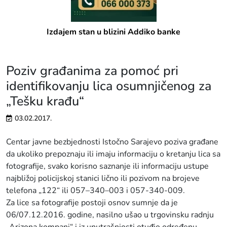
Izdajem stan u blizini Addiko banke
Poziv građanima za pomoć pri
identifikovanju lica osumnjičenog za
„Tešku krađu“
03.02.2017.
Centar javne bezbjednosti Istočno Sarajevo poziva građane
da ukoliko prepoznaju ili imaju informaciju o kretanju lica sa
fotografije, svako korisno saznanje ili informaciju ustupe
najbližoj policijskoj stanici lično ili pozivom na brojeve
telefona „122“ ili 057–340–003 i 057-340-009.
Za lice sa fotografije postoji osnov sumnje da je
06/07.12.2016. godine, nasilno ušao u trgovinsku radnju