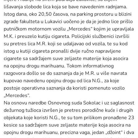
lišavanja slobode lica koja se bave navedenim radnjama.
Istog dana, oko 20,50 časova, na parking prostoru u blizini
zgrade fakulteta u Lukavici uočeno je da je jedno lice prišlo
putničkom motornom vozilu „Mercedes“ kojim je upravljala
M.K. i preuzelo kutiju cigareta. Policijski službenici izvršili
su pretres lica M.R. koji se udaljavao od vozila, te su kod
istog u kutiji cigareta pronašli dvije ručno napravljene
cigarete sa sadržajem suve zeljaste materije koja asocira
na opojnu drogu marihuanu. Tokom informativnog
razgovora došlo se do saznanja da je M.R. u više navrata
kupovao navedenu opojnu drogu od lica N.G., za koje
postoje operativna saznanja da koristi pomenuto vozilo
„Mercedes“.
Na osnovu naredbe Osnovnog suda Sokolac i uz saglasnost
dežurnog tužioca izvršen je pretres porodične kuće i drugih
objekata koje koristi N.G., te su tom prilikom pronađene 23
kesice sa sadržajem suve zeljaste materije koja asocira na
opojnu drogu marihuanu, precizna vaga, jedan „džoint“ i dva