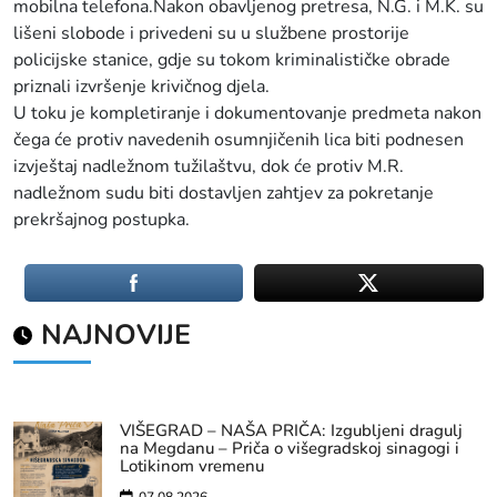
mobilna telefona.Nakon obavljenog pretresa, N.G. i M.K. su
lišeni slobode i privedeni su u službene prostorije
policijske stanice, gdje su tokom kriminalističke obrade
priznali izvršenje krivičnog djela.
U toku je kompletiranje i dokumentovanje predmeta nakon
čega će protiv navedenih osumnjičenih lica biti podnesen
izvještaj nadležnom tužilaštvu, dok će protiv M.R.
nadležnom sudu biti dostavljen zahtjev za pokretanje
prekršajnog postupka.
NAJNOVIJE
VIŠEGRAD – NAŠA PRIČA: Izgubljeni dragulj
na Megdanu – Priča o višegradskoj sinagogi i
Lotikinom vremenu