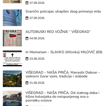
07.08.2026.
Granični policajac uhapšen zbog primanja mita
07.08.2026.
AUTOBUSKI RED VOŽNJE ” VIŠEGRAD”
04.08.2026.
In Memoriam – SLAVKO (Milinko) MILOVIĆ (69)
03.08.2026.
VIŠEGRAD – NAŠA PRIČA: Manastir Dobrun –
vjekovni čuvar vjere, tradicije i slobode
01.08.2026.
VIŠEGRAD – NAŠA PRIČA: Od zlatnog doba i
tišine kolosijeka do neispunjenog sna o
povratku vozova