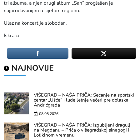
tri albuma, a njen drugi album „San“ proglašen je
najprodavanijim u cijelom regionu.
Ulaz na koncert je slobodan.
Iskra.co
NAJNOVIJE
VIŠEGRAD – NAŠA PRIČA: Sećanje na sportski
centar „Ušće“ i lude letnje večeri pre dolaska
Andrićgrada
08.08.2026.
VIŠEGRAD – NAŠA PRIČA: Izgubljeni dragulj
na Megdanu – Priča o višegradskoj sinagogi i
Lotikinom vremenu