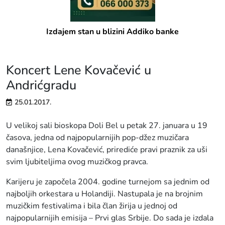
Izdajem stan u blizini Addiko banke
Koncert Lene Kovačević u
Andrićgradu
25.01.2017.
U velikoj sali bioskopa Doli Bel u petak 27. januara u 19
časova, jedna od najpopularnijih pop-džez muzičara
današnjice, Lena Kovačević, prirediće pravi praznik za uši
svim ljubiteljima ovog muzičkog pravca.
Karijeru je započela 2004. godine turnejom sa jednim od
najboljih orkestara u Holandiji. Nastupala je na brojnim
muzičkim festivalima i bila član žirija u jednoj od
najpopularnijih emisija – Prvi glas Srbije. Do sada je izdala