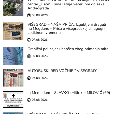
VIŠEGRAD – NAŠA PRIČA: Sećanje na sportski
centar „Ušće“ i lude letnje večeri pre dolaska
Andrićgrada
08.08.2026.
VIŠEGRAD – NAŠA PRIČA: Izgubljeni dragulj
na Megdanu – Priča o višegradskoj sinagogi i
Lotikinom vremenu
07.08.2026.
Granični policajac uhapšen zbog primanja mita
07.08.2026.
AUTOBUSKI RED VOŽNJE ” VIŠEGRAD”
04.08.2026.
In Memoriam – SLAVKO (Milinko) MILOVIĆ (69)
03.08.2026.