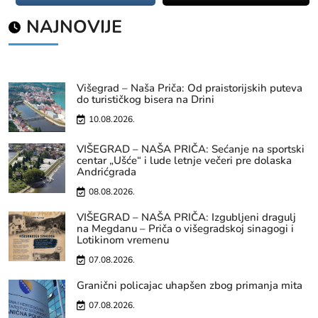
NAJNOVIJE
Višegrad – Naša Priča: Od praistorijskih puteva
do turističkog bisera na Drini
10.08.2026.
VIŠEGRAD – NAŠA PRIČA: Sećanje na sportski
centar „Ušće“ i lude letnje večeri pre dolaska
Andrićgrada
08.08.2026.
VIŠEGRAD – NAŠA PRIČA: Izgubljeni dragulj
na Megdanu – Priča o višegradskoj sinagogi i
Lotikinom vremenu
07.08.2026.
Granični policajac uhapšen zbog primanja mita
07.08.2026.