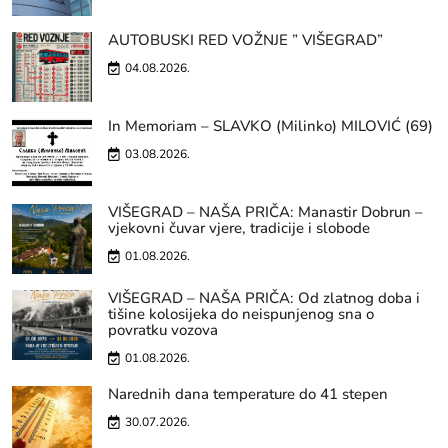
AUTOBUSKI RED VOŽNJE ” VIŠEGRAD”
04.08.2026.
In Memoriam – SLAVKO (Milinko) MILOVIĆ (69)
03.08.2026.
VIŠEGRAD – NAŠA PRIČA: Manastir Dobrun –
vjekovni čuvar vjere, tradicije i slobode
01.08.2026.
VIŠEGRAD – NAŠA PRIČA: Od zlatnog doba i
tišine kolosijeka do neispunjenog sna o
povratku vozova
01.08.2026.
Narednih dana temperature do 41 stepen
30.07.2026.