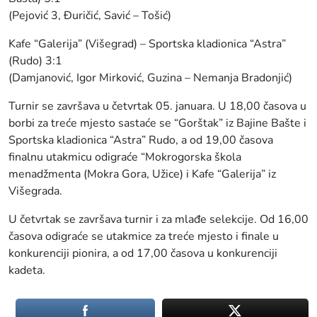
(Pejović 3, Đuričić, Savić – Tošić)
Kafe “Galerija” (Višegrad) – Sportska kladionica “Astra”
(Rudo) 3:1
(Damjanović, Igor Mirković, Guzina – Nemanja Bradonjić)
Turnir se završava u četvrtak 05. januara. U 18,00 časova u
borbi za treće mjesto sastaće se “Gorštak” iz Bajine Bašte i
Sportska kladionica “Astra” Rudo, a od 19,00 časova
finalnu utakmicu odigraće “Mokrogorska škola
menadžmenta (Mokra Gora, Užice) i Kafe “Galerija” iz
Višegrada.
U četvrtak se završava turnir i za mlađe selekcije. Od 16,00
časova odigraće se utakmice za treće mjesto i finale u
konkurenciji pionira, a od 17,00 časova u konkurenciji
kadeta.