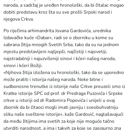
naroda, a sadržaj je uređen hronološki, da bi čitalac mogao
dobiti predstavu kroz šta su sve prošli Srpski narod i
njegova Crkva.
Po riječima arhimandrita Jovana Gardovića, urednika
Izdavačke kuće «Dabar», radi se o zborniku u kome su
sabrana žitija mnogih Svetih Srba, tako da su na jednom
mjestu predstavljeni najljepši, najčistiji i najsvetiji,
najstradalniji i najuzvišeniji sinovi i kćeri našeg naroda,
sinovi i kćeri Božiji.
«Njihova žitija izložena su hronološki, tako da se uporedno
može pratiti i istorija našeg naroda. Neke bitne i
sudbonosne trenutke iz istorije naše Crkve preuzeli smo iz
Kratke istorije SPC od prof. dr Predraga Puzovića i Srpske
crkve u istoriji od dr Radomira Popovića i unijeli u ovaj
zbornik da bi čitaoci mogli imati jasniju i sveobuhvatniju
sliku naše sveštene istorije», kaže Gardović, naglašavajući
da među žitijima ima svetih za koje nije moguće tačno
utvrditi narodnost, a ima i takvih za koje se zasigurno zna