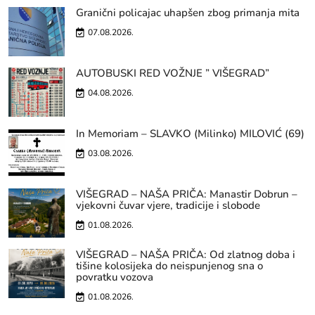
Granični policajac uhapšen zbog primanja mita
07.08.2026.
AUTOBUSKI RED VOŽNJE ” VIŠEGRAD”
04.08.2026.
In Memoriam – SLAVKO (Milinko) MILOVIĆ (69)
03.08.2026.
VIŠEGRAD – NAŠA PRIČA: Manastir Dobrun –
vjekovni čuvar vjere, tradicije i slobode
01.08.2026.
VIŠEGRAD – NAŠA PRIČA: Od zlatnog doba i
tišine kolosijeka do neispunjenog sna o
povratku vozova
01.08.2026.