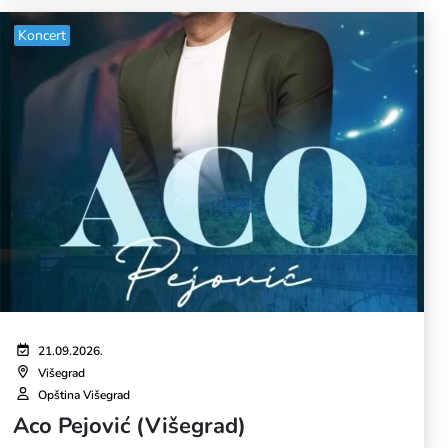
Koncert
21.09.2026.
Višegrad
Opština Višegrad
Aco Pejović (Višegrad)