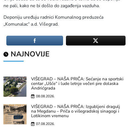
ne pali, kako ne bi došlo do zagađenja vazduha.
Deponiju uređuju radnici Komunalnog preduzeća
„Komunalac“ a.d. Višegrad.
NAJNOVIJE
VIŠEGRAD – NAŠA PRIČA: Sećanje na sportski
centar „Ušće“ i lude letnje večeri pre dolaska
Andrićgrada
08.08.2026.
VIŠEGRAD – NAŠA PRIČA: Izgubljeni dragulj
na Megdanu – Priča o višegradskoj sinagogi i
Lotikinom vremenu
07.08.2026.