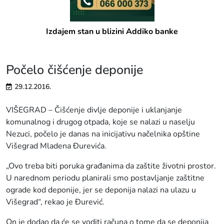
Izdajem stan u blizini Addiko banke
Počelo čišćenje deponije
29.12.2016.
VIŠEGRAD – Čišćenje divlje deponije i uklanjanje
komunalnog i drugog otpada, koje se nalazi u naselju
Nezuci, počelo je danas na inicijativu načelnika opštine
Višegrad Mladena Đurevića.
„Ovo treba biti poruka građanima da zaštite životni prostor.
U narednom periodu planirali smo postavljanje zaštitne
ograde kod deponije, jer se deponija nalazi na ulazu u
Višegrad“, rekao je Đurević.
On je dodao da će se voditi računa o tome da se deponija