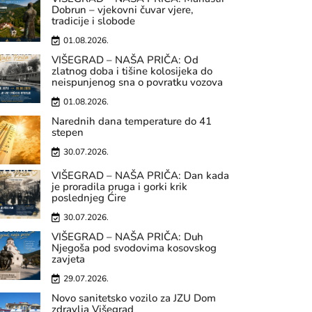
Dobrun – vjekovni čuvar vjere,
tradicije i slobode
01.08.2026.
VIŠEGRAD – NAŠA PRIČA: Od
zlatnog doba i tišine kolosijeka do
neispunjenog sna o povratku vozova
01.08.2026.
Narednih dana temperature do 41
stepen
30.07.2026.
VIŠEGRAD – NAŠA PRIČA: Dan kada
je proradila pruga i gorki krik
poslednjeg Ćire
30.07.2026.
VIŠEGRAD – NAŠA PRIČA: Duh
Njegoša pod svodovima kosovskog
zavjeta
29.07.2026.
Novo sanitetsko vozilo za JZU Dom
zdravlja Višegrad