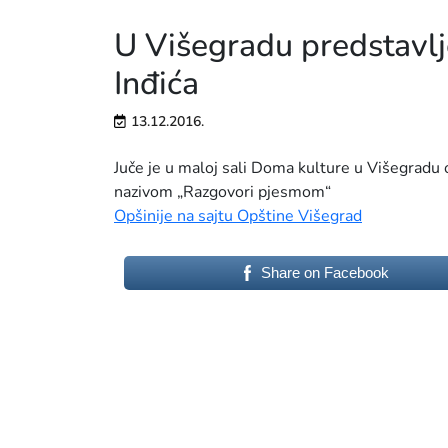
U Višegradu predstavlj
Inđića
13.12.2016.
Juče je u maloj sali Doma kulture u Višegradu 
nazivom „Razgovori pjesmom“
Opšinije na sajtu Opštine Višegrad
Share on Facebook