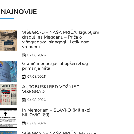
NAJNOVIJE
VIŠEGRAD – NAŠA PRIČA: Izgubljeni
dragulj na Megdanu – Priča o
višegradskoj sinagogi i Lotikinom
vremenu
07.08.2026.
Granični policajac uhapšen zbog
primanja mita
07.08.2026.
AUTOBUSKI RED VOŽNJE ”
VIŠEGRAD”
04.08.2026.
In Memoriam – SLAVKO (Milinko)
MILOVIĆ (69)
03.08.2026.
VIŠEGRAD – NAŠA PRIČA: Manastir