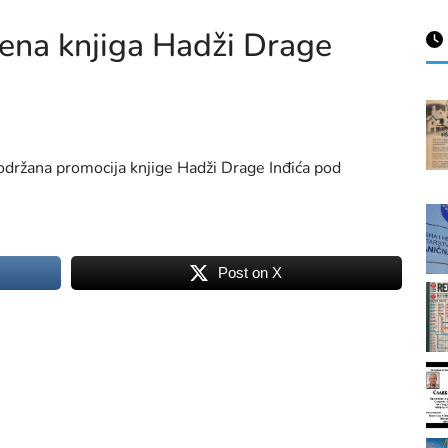
ena knjiga Hadži Drage
održana promocija knjige Hadži Drage Inđića pod
Post on X