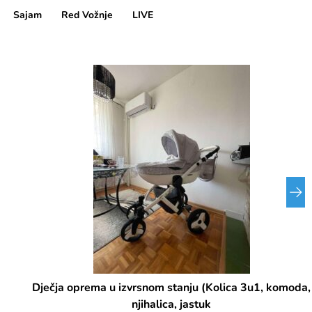
Sajam
Red Vožnje
LIVE
Dječja oprema u izvrsnom stanju (Kolica 3u1, komoda,
njihalica, jastuk