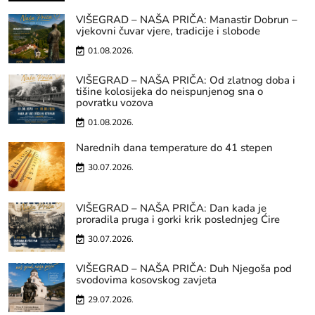
VIŠEGRAD – NAŠA PRIČA: Manastir Dobrun –
vjekovni čuvar vjere, tradicije i slobode
01.08.2026.
VIŠEGRAD – NAŠA PRIČA: Od zlatnog doba i
tišine kolosijeka do neispunjenog sna o
povratku vozova
01.08.2026.
Narednih dana temperature do 41 stepen
30.07.2026.
VIŠEGRAD – NAŠA PRIČA: Dan kada je
proradila pruga i gorki krik poslednjeg Ćire
30.07.2026.
VIŠEGRAD – NAŠA PRIČA: Duh Njegoša pod
svodovima kosovskog zavjeta
29.07.2026.