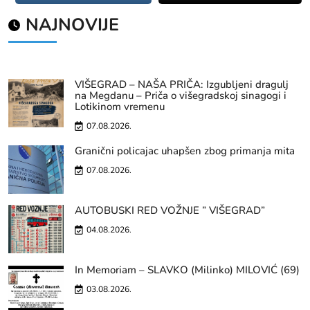
NAJNOVIJE
VIŠEGRAD – NAŠA PRIČA: Izgubljeni dragulj
na Megdanu – Priča o višegradskoj sinagogi i
Lotikinom vremenu
07.08.2026.
Granični policajac uhapšen zbog primanja mita
07.08.2026.
AUTOBUSKI RED VOŽNJE ” VIŠEGRAD”
04.08.2026.
In Memoriam – SLAVKO (Milinko) MILOVIĆ (69)
03.08.2026.