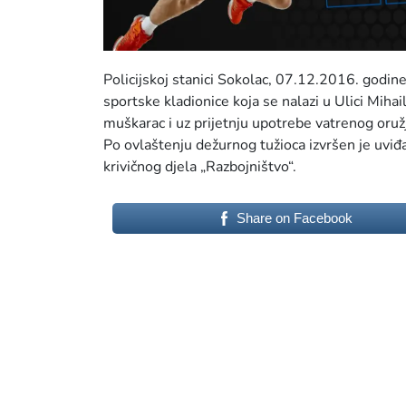
Policijskoj stanici Sokolac, 07.12.2016. godine
sportske kladionice koja se nalazi u Ulici Mih
muškarac i uz prijetnju upotrebe vatrenog oru
Po ovlaštenju dežurnog tužioca izvršen je uviđaj.
krivičnog djela „Razbojništvo“.
Share on Facebook