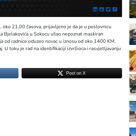
, oko 21,00 časova, prijavljeno je da je u poslovnicu
aila Bjelakovića u Sokocu ušao nepoznat maskiran
žja od radnice oduzeo novac u iznosu od oko 1400 KM.
 U toku je rad na identifikaciji izvršioca i rasvjetljavanju
Post on X