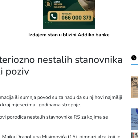
Prodajem stan u centru Višegrada
eriozno nestalih stanovnika
i poziv
macija ili sumnja povod su za nadu da su njihovi najmiliji
ao kraj mjesecima i godinama strepnje.
novi porodica nestalih stavnovnika RS za kojima se
. Majka Dragoljuba Misimovića (16), gimnazijalca koji je