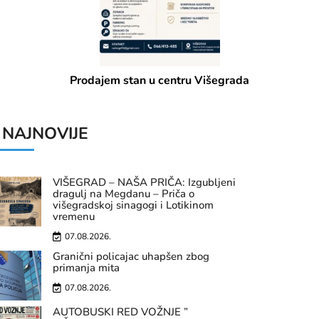
Dječja oprema u izvrsnom stanju (Kolica 3u1, komoda,
njihalica, jastuk
NAJNOVIJE
VIŠEGRAD – NAŠA PRIČA: Izgubljeni
dragulj na Megdanu – Priča o
višegradskoj sinagogi i Lotikinom
vremenu
07.08.2026.
Granični policajac uhapšen zbog
primanja mita
07.08.2026.
AUTOBUSKI RED VOŽNJE ”