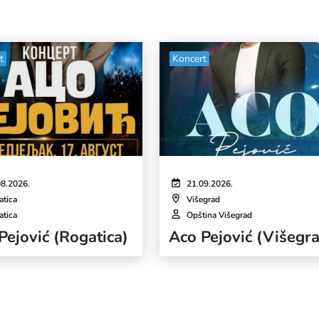
t
Koncert
08.2026.
21.09.2026.
atica
Višegrad
atica
Opština Višegrad
Pejović (Rogatica)
Aco Pejović (Višegr