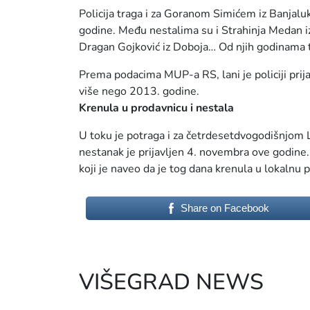
Policija traga i za Goranom Simićem iz Banjaluk
godine. Među nestalima su i Strahinja Medan iz T
Dragan Gojković iz Doboja… Od njih godinama t
Prema podacima MUP-a RS, lani je policiji prija
više nego 2013. godine.
Krenula u prodavnicu i nestala
U toku je potraga i za četrdesetdvogodišnjom Lj
nestanak je prijavljen 4. novembra ove godine. 
koji je naveo da je tog dana krenula u lokalnu p
Share on Facebook
VIŠEGRAD NEWS