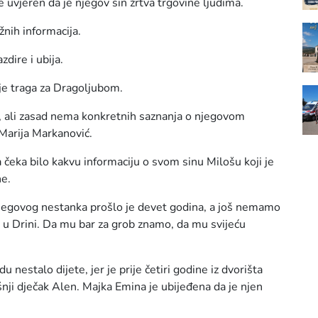
e uvjeren da je njegov sin žrtva trgovine ljudima.
nih informacija.
zdire i ubija.
lje traga za Dragoljubom.
u, ali zasad nema konkretnih saznanja o njegovom
Marija Markanović.
 čeka bilo kakvu informaciju o svom sinu Milošu koji je
ne.
 njegovog nestanka prošlo je devet godina, a još nemamo
o u Drini. Da mu bar za grob znamo, da mu svijeću
du nestalo dijete, jer je prije četiri godine iz dvorišta
ji dječak Alen. Majka Emina je ubijeđena da je njen