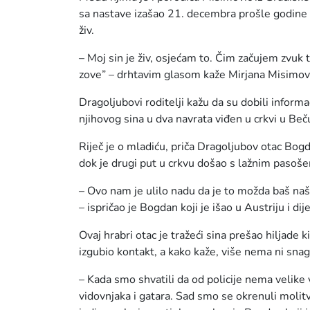
sa nastave izašao 21. decembra prošle godine i 
živ.
– Moj sin je živ, osjećam to. Čim začujem zvu
zove” – drhtavim glasom kaže Mirjana Misimov
Dragoljubovi roditelji kažu da su dobili inform
njihovog sina u dva navrata viđen u crkvi u Beč
Riječ je o mladiću, priča Dragoljubov otac Bogd
dok je drugi put u crkvu došao s lažnim pasoš
– Ovo nam je ulilo nadu da je to možda baš naš
– ispričao je Bogdan koji je išao u Austriju i di
Ovaj hrabri otac je tražeći sina prešao hiljade 
izgubio kontakt, a kako kaže, više nema ni sna
– Kada smo shvatili da od policije nema velike 
vidovnjaka i gatara. Sad smo se okrenuli molit