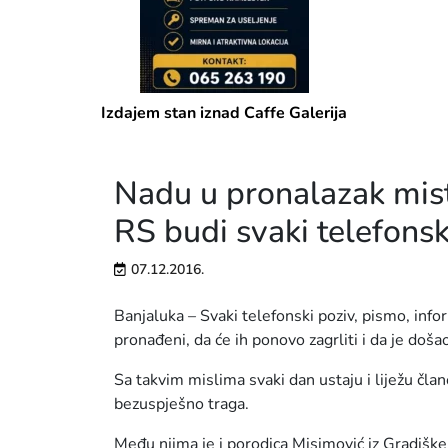
Izdajem stan u blizini Addiko banke
Nadu u pronalazak mist
RS budi svaki telefonsk
07.12.2016.
Banjaluka – Svaki telefonski poziv, pismo, infor
pronađeni, da će ih ponovo zagrliti i da je doš
Sa takvim mislima svaki dan ustaju i liježu čla
bezuspješno traga.
Među njima je i porodica Misimović iz Gradiške