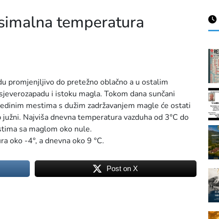
simalna temperatura
adu promjenjljivo do pretežno oblačno a u ostalim
a sjeverozapadu i istoku magla. Tokom dana sunčani
pojedinim mestima s dužim zadržavanjem magle će ostati
ab južni. Najviša dnevna temperatura vazduha od 3°C do
estima sa maglom oko nule.
ra oko -4°, a dnevna oko 9 °C.
Post on X