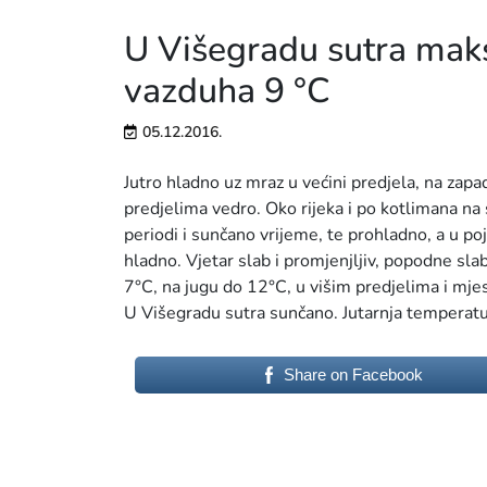
U Višegradu sutra mak
vazduha 9 °C
05.12.2016.
Jutro hladno uz mraz u većini predjela, na zap
predjelima vedro. Oko rijeka i po kotlimana n
periodi i sunčano vrijeme, te prohladno, a u 
hladno. Vjetar slab i promjenjljiv, popodne sl
7°C, na jugu do 12°C, u višim predjelima i mj
U Višegradu sutra sunčano. Jutarnja temperatu
Share on Facebook