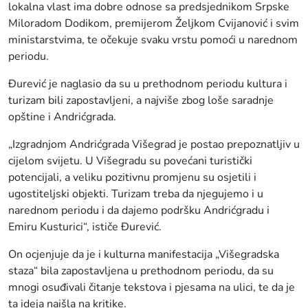
lokalna vlast ima dobre odnose sa predsjednikom Srpske
Miloradom Dodikom, premijerom Željkom Cvijanović i svim
ministarstvima, te očekuje svaku vrstu pomoći u narednom
periodu.
Đurević je naglasio da su u prethodnom periodu kultura i
turizam bili zapostavljeni, a najviše zbog loše saradnje
opštine i Andrićgrada.
„Izgradnjom Andrićgrada Višegrad je postao prepoznatljiv u
cijelom svijetu. U Višegradu su povećani turistički
potencijali, a veliku pozitivnu promjenu su osjetili i
ugostiteljski objekti. Turizam treba da njegujemo i u
narednom periodu i da dajemo podršku Andrićgradu i
Emiru Kusturici“, ističe Đurević.
On ocjenjuje da je i kulturna manifestacija „Višegradska
staza“ bila zapostavljena u prethodnom periodu, da su
mnogi osuđivali čitanje tekstova i pjesama na ulici, te da je
ta ideja naišla na kritike.