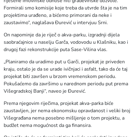
riješene imovinske odnose niti građevinske dozvole.
Formirali smo komisije koje treba da utvrde šta je na tim
projektima urađeno, a bićemo primorani da neke i
zaustavimo“, naglašava Đurević u intervjuu Srni.
On napominje da je riječ o akva-parku, izgradnji dijela
saobraćajnice u naselju Garča, vodovodu u Klašniku, kao i
drugoj fazi rekonstrukcije puta Sase-Vilina vlas.
„Planiramo da uradimo put u Garči, projekat je priveden
kraju, ostalo je da se urade ivičnjaci i asfalt, tako da će taj
projekat biti završen u brzom vremenskom periodu.
Pokušaćemo da završimo u narednom periodu put prema
Višegradskoj Banji“, naveo je Đurević.
Prema njegovim riječima, projekat akva-parka biće
zaustavljen, jer nema ekonomsku opravdanost i veliki broj
Višegrađana nema posebno mišljenje o tom projektu, a
budžet nema mogućnost da ga finansira.