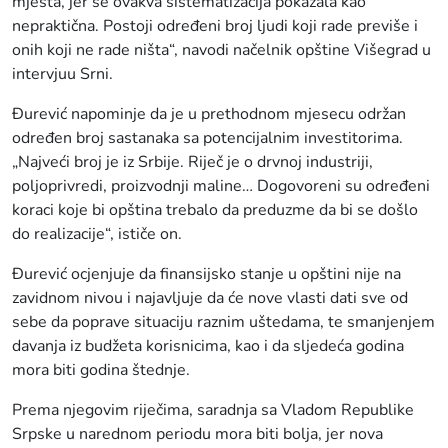
mjesta, jer se ovakva sistematizacija pokazala kao
nepraktična. Postoji određeni broj ljudi koji rade previše i
onih koji ne rade ništa“, navodi načelnik opštine Višegrad u
intervjuu Srni.
Đurević napominje da je u prethodnom mjesecu održan
određen broj sastanaka sa potencijalnim investitorima.
„Najveći broj je iz Srbije. Riječ je o drvnoj industriji,
poljoprivredi, proizvodnji maline… Dogovoreni su određeni
koraci koje bi opština trebalo da preduzme da bi se došlo
do realizacije“, ističe on.
Đurević ocjenjuje da finansijsko stanje u opštini nije na
zavidnom nivou i najavljuje da će nove vlasti dati sve od
sebe da poprave situaciju raznim uštedama, te smanjenjem
davanja iz budžeta korisnicima, kao i da sljedeća godina
mora biti godina štednje.
Prema njegovim riječima, saradnja sa Vladom Republike
Srpske u narednom periodu mora biti bolja, jer nova