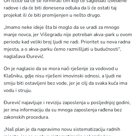
On ističe da će se formirati tim koji će sagledati izvedene
radove i da će biti donesena odluka da li će ostati taj
projekat ili će biti promijenjen u nešto drugo.
„Imamo neke ideje šta bi moglo da se uradi za mnogo
manje novca, jer Višegradu nije potreban akva-park u ovom
periodu kad veliki broj ljudi ne radi. Prioritet su nova radna
mjesta, a o akva-parku ćemo razmišljati u budućnosti“,
naglašava Đurević.
On je naglasio da se mora naći rješenje za vodovod u
Klašniku, gdje nisu riješeni imovinski odnosi, a ljudi ne
smiju biti ostavljeni bez vode, jer je cilj da svaka kuća ima
vodu i struju.
Đurević najavljuje i reviziju zaposlenja u posljednjoj godini,
jer ima informaciju da su mnoga zaposlenja rađena bez
zakonskih procedura.
„Naš plan je da napravimo novu sistematizaciju radnih