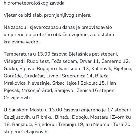
hidrometeorološkog zavoda.
Vjetar će biti slab, promjenljivog smjera.
Na zapadu i sjeverozapadu danas je preovladavalo
umjereno do pretežno oblačno vrijeme, a u ostalim
krajevima vedro.
Temperatura u 13.00 časova: Bjelašnica pet stepeni,
Višegrad i Rudo šest, Foča sedam, Drvar 11, Čemerno 12,
Gacko, Šipovo, Bugojno i Ivan-sedlo 13, Kalinovik, Bijeljina,
Goražde, Gradačac, Livno i Srebrenica 14, Bileća,
Mrakovica, Nevesinje, Srbac, Jajce i Sokolac 15, Han
Pijesak, Mrkonjić Grad, Sarajevo i Zenica 16 stepeni
Celzijusovih.
U Sanskom Mostu u 13.00 časova izmjereno je 17 stepeni
Celzijusovih, u Ribniku, Bihaću, Doboju, Mostaru i Zvorniku
18, Banjaluci, Prijedoru i Trebinju 19, a u Neumu i Tuzli 20
stepeni Celzijusovih.