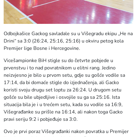
Odbojkašice Gackog savladale su u Višegradu ekipu „He na
Drini“ sa 3:0 (26:24, 25:16, 25:16) u okviru petog kola
Premijer lige Bosne i Hercegovine.
Vicešampionke BiH stigle su do četvrte pobjede u
prvenstvu i to nad povratnikom u elitni rang. Jedino
neizvjesno je bilo u prvom setu, gdje su gošće vodile sa
17:14, da bi domaće stigle do izjednačenja, ali Gacko
koristi svoju drugu set loptu za 26:24. U drugom setu
gošće su bile ubjedljive i osvojile su ga sa 25:16. Ista
situacija bila je i u trećem setu, kada su vodile sa 16:9,
Višegrađanke su prišle na 16:14, ali nakon toga Gacko
pravi seriju 9:2 i pobjeđuje sa 3:0.
Ovo je prvi poraz Višegrađanki nakon povratka u Premijer