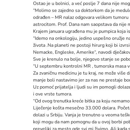
Ostao je u bolnici, a već poslje 7 dana nije mo
“Molimo se zajedno sa doktorkom da je medulo
odrađen – MR nalaz odgovara velikom tumoru mo
astrocitom. Prof. Dana nam saopstava da nije m
Krajem januara ugrađena mu je pumpica koja i
“Idemo na onkologiju, jedino uspešno oružje nam
života .Na planeti ne postoji hirurg koji bi izvrs
Nemacke, Engleske, Amerike“, navodi dječako
Sve je krenulo na bolje, njegovo stanje se pob
“U septembru kontrolni MR , tumorska masa ve
Za zvaničnu medicinu je tu kraj, ne može više 
manje boli nastavimo jer za nas ne prestaje bor
Uz pomoć prijatelja i ljudi su im pomogli dolaz
i ove vrste tumora.
“Od ovog trenutka kreće bitka za koju nemamo 
Liječenje košta mesečno 33.000 dolara. Početa
dolazi u Srbiju. Vanja je trenutno u veoma t
koji mogu da nam pomognu da u ovoj borbi pobi
preveliki za mesto gde svi mi živimo, Ali kada s