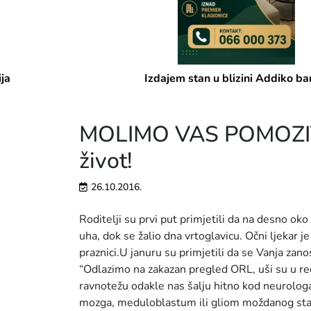
Izdajem stan u blizini Addiko banke
MOLIMO VAS POMOZITE:
život!
26.10.2016.
Roditelji su prvi put primjetili da na desno o
uha, dok se žalio dna vrtoglavicu. Očni ljekar 
praznici.U januru su primjetili da se Vanja zano
“Odlazimo na zakazan pregled ORL, uši su u red
ravnotežu odakle nas šalju hitno kod neurologa
mozga, meduloblastum ili gliom moždanog stabla