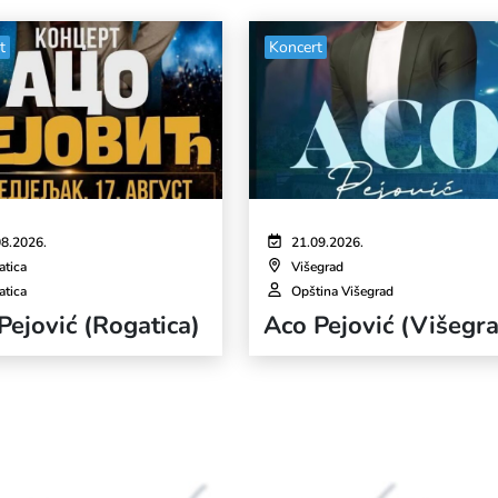
t
Koncert
08.2026.
21.09.2026.
atica
Višegrad
atica
Opština Višegrad
Pejović (Rogatica)
Aco Pejović (Višegr