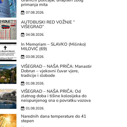
Granični policajac uhapšen zbog
primanja mita
07.08.2026.
AUTOBUSKI RED VOŽNJE ”
VIŠEGRAD”
04.08.2026.
In Memoriam – SLAVKO (Milinko)
MILOVIĆ (69)
03.08.2026.
VIŠEGRAD – NAŠA PRIČA: Manastir
Dobrun – vjekovni čuvar vjere,
tradicije i slobode
01.08.2026.
VIŠEGRAD – NAŠA PRIČA: Od
zlatnog doba i tišine kolosijeka do
neispunjenog sna o povratku vozova
01.08.2026.
Narednih dana temperature do 41
stepen