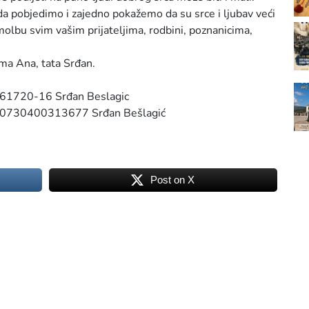
 pobjedimo i zajedno pokažemo da su srce i ljubav veći
 molbu svim vašim prijateljima, rodbini, poznanicima,
ama Ana, tata Srđan.
661720-16 Srđan Beslagic
ad 0730400313677 Srđan Bešlagić
Post on X